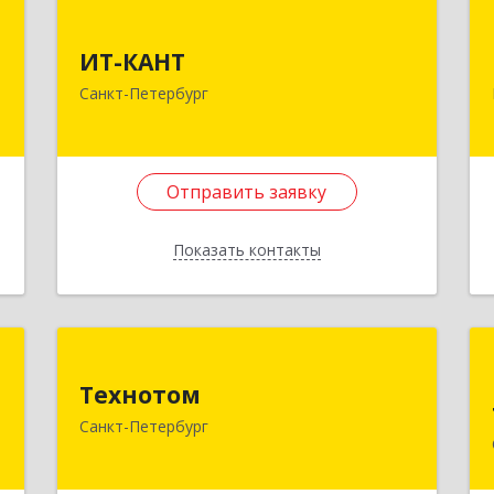
й
ИТ-КАНТ
ч
ИТ-КАНТ
192102, Санкт-Петербург г,
Санкт-Петербург
Волковский пр-кт, дом № 118, кв.16
,
5
Подробнее
Отправить заявку
е
Отправить заявку
Показать контакты
Назад
т
Технотом
Технотом
,
197342, Санкт-Петербург г,
Санкт-Петербург
я
Белоостровская ул, дом № 17, корпус
8
2, лит. А, оф.415