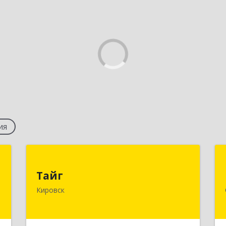
ия
й
Тайг
й
Тайг
187340, Ленинградская обл,
р
Кировск
Кировский р-н, Кировск г, Новая ул,
дом № 13, корпус 3, кв.3
а