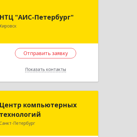
НТЦ "АИС-Петербург"
НТЦ "АИС-Петербург"
187342, Ленинградская обл, Кировск г,
Кировск
р-н Кировский, Новая ул, дом № 5, а/я
11
Подробнее
Отправить заявку
Отправить заявку
Показать контакты
Назад
Центр компьютерных
Центр компьютерных
технологий
технологий
Санкт-Петербург
197227, Санкт-Петербург г,
Испытателей пр-кт, дом № 20