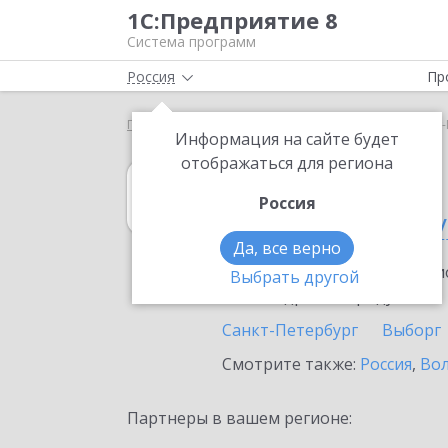
1С:Предприятие 8
Система программ
Россия
Пр
Главная
1С:Розница
Выбор партнёра
Санкт-
Информация на сайте будет
отображаться для региона
1С:Розница
Россия
в Санкт-Петербу
Да, все верно
Ознакомьтесь с информацио
Выбрать другой
или внедрение продукта.
Санкт-Петербург
Выборг
Смотрите также:
Россия
,
Вол
Партнеры в вашем регионе: