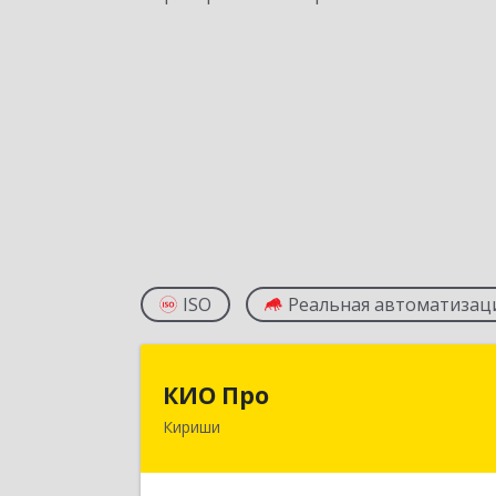
ISO
Реальная автоматизац
КИО Пр
КИО Про
Кириши
187110, Ленинградская обл, м.р-
Киришский, г.п. Киришское, Кириши г
Ленина пр-кт, дом № 17, пом.