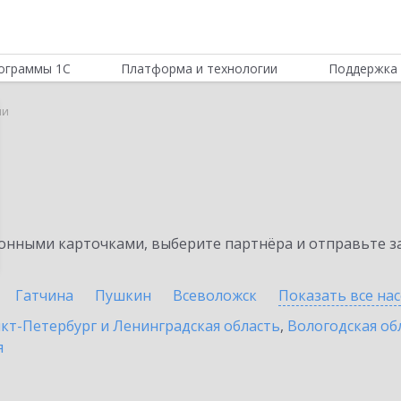
ограммы 1С
Платформа и технологии
Поддержка 
ши
нными карточками, выберите партнёра и отправьте за
Гатчина
Пушкин
Всеволожск
Показать все на
кт-Петербург и Ленинградская область
,
Вологодская об
я