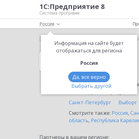
1С:Предприятие 8
Система программ
Россия
Пр
Главная
1С:Розница
Выбор партнёра
Кири
Информация на сайте будет
отображаться для региона
1С:Розница
Россия
в Киришах
Да, все верно
Ознакомьтесь с информацио
Выбрать другой
или внедрение продукта.
Санкт-Петербург
Выборг
Смотрите также:
Россия
,
Сан
область
,
Республика Карели
Партнеры в вашем регионе: