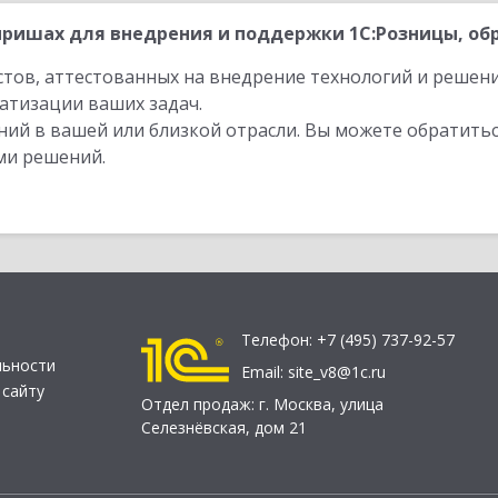
ришах для внедрения и поддержки 1С:Розницы, обр
стов, аттестованных на внедрение технологий и решен
атизации ваших задач.
ий в вашей или близкой отрасли. Вы можете обратитьс
ми решений.
Телефон:
+7 (495) 737-92-57
льности
Email:
site_v8@1c.ru
 сайту
Отдел продаж:
г. Москва
,
улица
Селезнёвская, дом 21