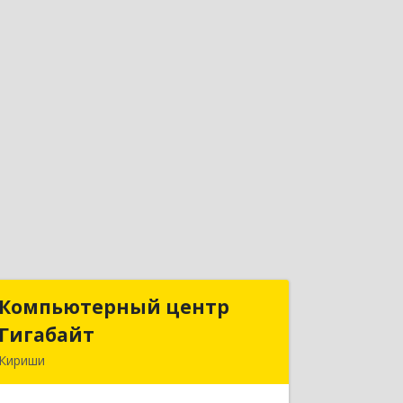
Компьютерный центр
Компьютерный центр
Гигабайт
Гигабайт
Кириши
187110, Ленинградская обл, Кириши г,
Нефтехимиков ул, дом № 31