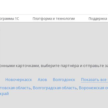
ограммы 1С
Платформа и технологии
Поддержка 
к
нными карточками, выберите партнёра и отправьте за
Новочеркасск
Азов
Волгодонск
Показать все
товская область
,
Волгоградская область
,
Воронежская о
край