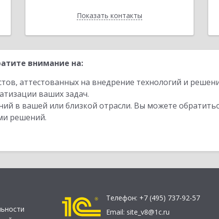
Показать контакты
Назад
атите внимание на:
стов, аттестованных на внедрение технологий и решен
атизации ваших задач.
ий в вашей или близкой отрасли. Вы можете обратитьс
ми решений.
Телефон:
+7 (495) 737-92-57
льности
Email:
site_v8@1c.ru