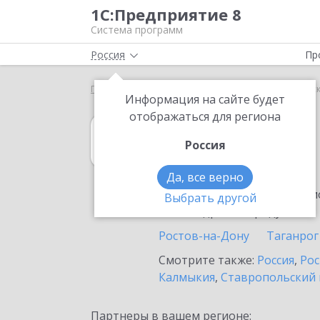
1С:Предприятие 8
Система программ
Россия
Пр
Главная
1С:Розница
Выбор партнёра
Сальс
Информация на сайте будет
отображаться для региона
1С:Розница
Россия
в Сальске
Да, все верно
Ознакомьтесь с информацио
Выбрать другой
или внедрение продукта.
Ростов-на-Дону
Таганрог
Смотрите также:
Россия
,
Рос
Калмыкия
,
Ставропольский 
Партнеры в вашем регионе: