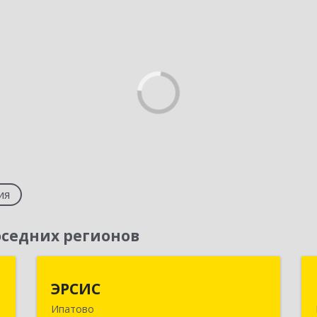
ия
седних регионов
й
ЭРСИС
ЭРСИС
Ипатово
,
356630, Ставропольский край, М.О.