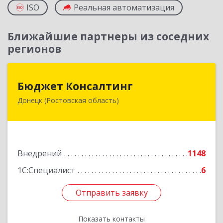
ISO
Реальная автоматизация
Ближайшие партнеры из соседних
регионов
Бюджет Консалтинг
Бюджет Консалтинг
Донецк (Ростовская область)
346338, Ростовская обл, г.о. Город Донецк,
Донецк г, 12-й кв-л, дом № 10, оф.28
Подробнее
Внедрений
1148
1С:Специалист
6
Отправить заявку
Отправить заявку
Показать контакты
Назад