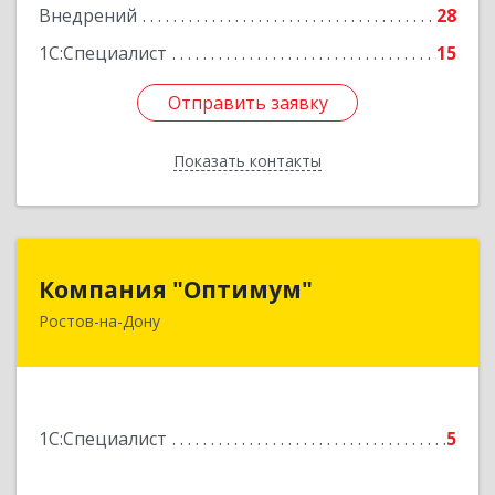
Внедрений
28
1С:Специалист
15
Отправить заявку
Отправить заявку
Показать контакты
Назад
Компания "Оптимум"
Компания "Оптимум"
Ростов-на-Дону
344000, Ростовская обл, Ростов-на-Дону г,
Крепостной пер, дом № 133, оф.44
Подробнее
1С:Специалист
5