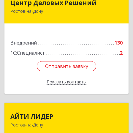
Центр Деловых Решений
Ростов-на-Дону
344029, Ростовская обл, Ростов-на-Дону г,
Сельмаш пр-кт, Здание № 90а, этаж 3, оф.319
Подробнее
Внедрений
130
1С:Специалист
2
Отправить заявку
Отправить заявку
Показать контакты
Назад
АЙТИ ЛИДЕР
АЙТИ ЛИДЕР
Ростов-на-Дону
344065, Ростовская обл, Ростов-на-Дону г,