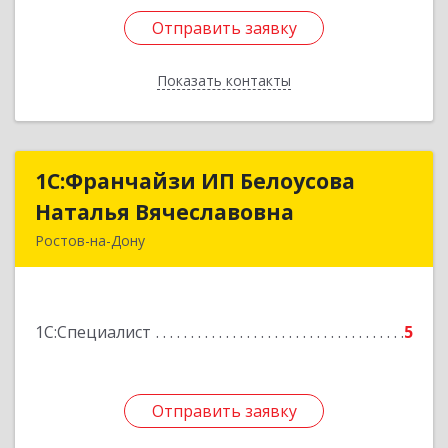
Отправить заявку
Отправить заявку
Показать контакты
Назад
1С:Франчайзи ИП Белоусова
1С:Франчайзи ИП Белоусова
Наталья Вячеславовна
Наталья Вячеславовна
Ростов-на-Дону
344010, Ростовская обл, Ростов-на-Дону г,
Тельмана ул, дом № 177, этаж 4
1С:Специалист
5
Подробнее
Отправить заявку
Отправить заявку