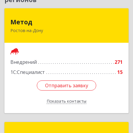
Метод
Метод
Ростов-на-Дону
344029, Ростовская обл, Ростов-на-Дону г,
Сельмаш пр-кт, Здание № 90а, оф.509
Подробнее
Внедрений
271
1С:Специалист
15
Отправить заявку
Отправить заявку
Показать контакты
Назад
Центр Деловых Решений