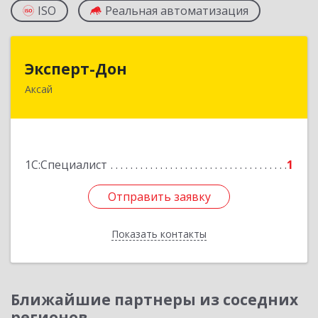
ISO
Реальная автоматизация
Эксперт-Дон
Эксперт-Дон
Аксай
346720, Ростовская обл, Аксай г, Буденного ул,
дом № 136, оф.16-17
Подробнее
1С:Специалист
1
Отправить заявку
Отправить заявку
Показать контакты
Назад
Ближайшие партнеры из соседних
регионов