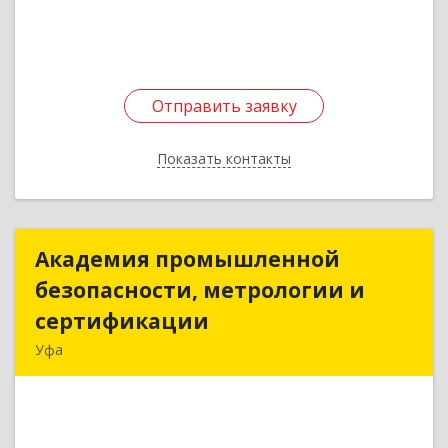
Подробнее
Отправить заявку
Отправить заявку
Показать контакты
Назад
Академия промышленной
Академия промышленной
безопасности, метрологии и
безопасности, метрологии и
сертификации
сертификации
Уфа
450078, Башкортостан Респ, Уфа г,
Революционная ул, дом № 154/1, кв.408
Подробнее