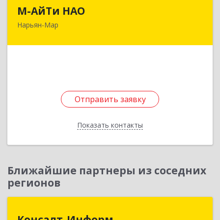
М-АйТи НАО
М-АйТи НАО
Нарьян-Мар
166000, Ненецкий АО, Нарьян-Мар г,
Авиаторов ул, дом № 15, корпус А
Подробнее
Отправить заявку
Отправить заявку
Показать контакты
Назад
Ближайшие партнеры из соседних
регионов
Консалт-Информ
Консалт-Информ