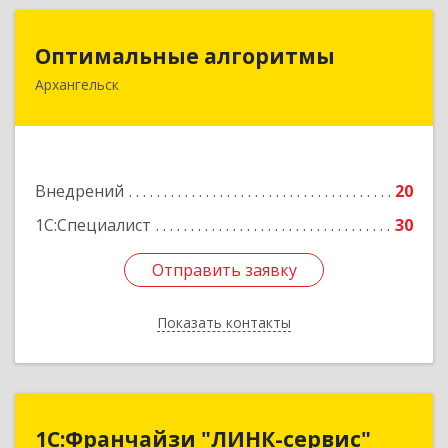
Оптимальные алгоритмы
Оптимальные алгоритмы
Архангельск
163000, Архангельская обл, г.о. город
Архангельск, Архангельск г, Поморская ул, дом
№ 5, оф.307
Подробнее
Внедрений
20
1С:Специалист
30
Отправить заявку
Отправить заявку
Показать контакты
Назад
1С:Франчайзи "ЛИНК-сервис"
1С:Франчайзи "ЛИНК-сервис"