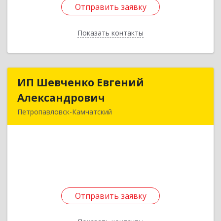
Отправить заявку
Отправить заявку
Показать контакты
Назад
ИП Шевченко Евгений
ИП Шевченко Евгений
Александрович
Александрович
Петропавловск-Камчатский
683010, Камчатский край, Петропавловск-
Камчатский г, Капитана Драбкина ул, дом № 14,
кв.3
Подробнее
Отправить заявку
Отправить заявку