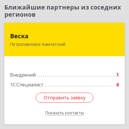
Ближайшие партнеры из соседних
регионов
Веска
Веска
Петропавловск-Камчатский
683031, Камчатский край, Петропавловск-
Камчатский г, Карла Маркса пр-кт, дом № 29/1,
оф.300
Подробнее
Внедрений
1
1С:Специалист
6
Отправить заявку
Отправить заявку
Показать контакты
Назад