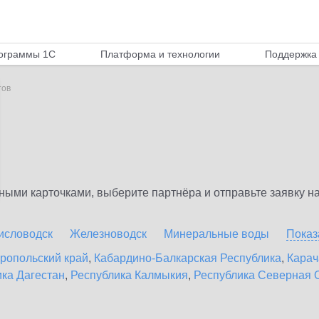
ограммы 1С
Платформа и технологии
Поддержка 
тов
ыми карточками, выберите партнёра и отправьте заявку на
исловодск
Железноводск
Минеральные воды
Показ
ропольский край
,
Кабардино-Балкарская Республика
,
Карач
ка Дагестан
,
Республика Калмыкия
,
Республика Северная О