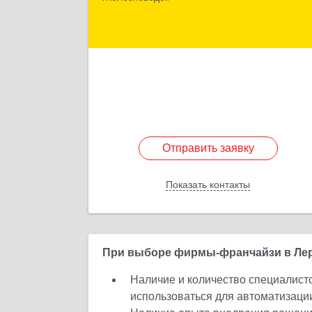
Пролетарская ул, дом № 2
Подробне
Отправить заявку
Отправить заявку
Показать контакты
Назад
При выборе фирмы-франчайзи в Лерм
Наличие и количество специалист
использоваться для автоматизаци