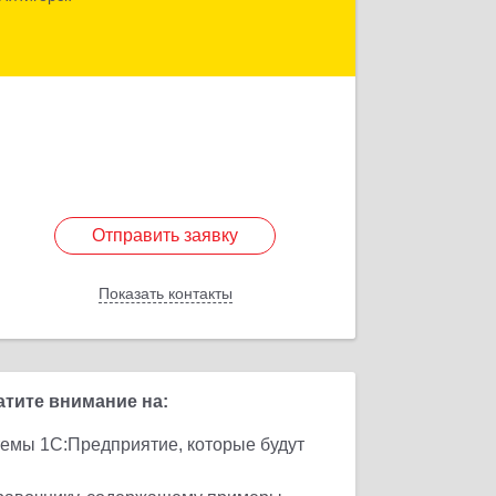
11А
Подробнее
Отправить заявку
Отправить заявку
Показать контакты
Назад
тите внимание на:
темы 1С:Предприятие, которые будут