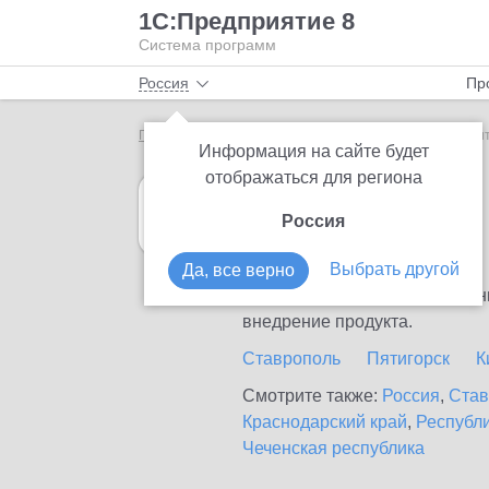
1С:Предприятие 8
Система программ
Россия
Пр
Главная
1С:Розница
Выбор партнёра
Лермон
Информация на сайте будет
отображаться для региона
1С:Розница
Россия
в Лермонтове
Выбрать другой
Да, все верно
Ознакомьтесь с информационн
внедрение продукта.
Ставрополь
Пятигорск
К
Смотрите также:
Россия
,
Став
Краснодарский край
,
Республи
Чеченская республика