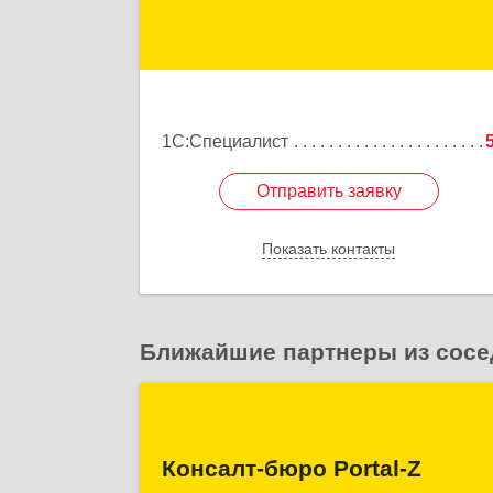
дом № 46, 
Подробне
1С:Специалист
Отправить заявку
Отправить заявку
Показать контакты
Назад
Ближайшие партнеры из сосе
Консалт-бюро Portal-
Консалт-бюро Portal-Z
357502, Ставропольский край