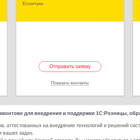
Ессентуки
а
Ессентуки г, Ермолова ул, дом № 127,
кв.47
е
Подробнее
Отправить заявку
Отправить заявку
Показать контакты
Назад
онтове для внедрения и поддержки 1С:Розницы, обра
ов, аттестованных на внедрение технологий и решений сис
и ваших задач.