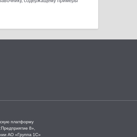
правочнику, содержащему примеры
ческую платформу
:Предприятие 8»,
нии АО «Группа 1С»