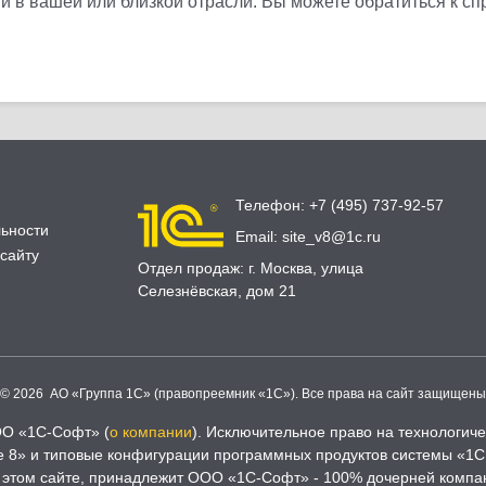
 в вашей или близкой отрасли. Вы можете обратиться к с
Телефон:
+7 (495) 737-92-57
ьности
Email:
site_v8@1c.ru
сайту
Отдел продаж:
г. Москва
,
улица
Селезнёвская, дом 21
© 2026 АО «Группа 1С» (правопреемник «1С»). Все права на сайт защищены
ОО «1С-Софт» (
о компании
). Исключительное право на технологи
 8» и типовые конфигурации программных продуктов системы «1С
 этом сайте, принадлежит ООО «1С-Софт» - 100% дочерней компа