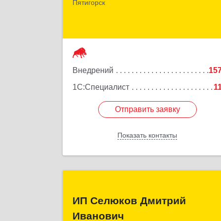
Пятигорск г, Козлова ул, дом № 24/
Пятигорск
Подробне
Внедрений
15
1С:Специалист
1
Отправить заявку
Отправить заявку
Показать контакты
Назад
ИП Селюков Дмитри
ИП Селюков Дмитрий
Иванови
Иванович