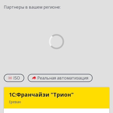
Партнеры в вашем регионе:
ISO
Реальная автоматизация
1С:Франчайзи "Трион"
1С:Франчайзи "Трион"
Ереван
Армения, Ереван, ул. Наири Заряна 73/1, 2 этаж