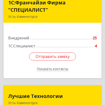
1С:Франчайзи Фирма
1С:Франчайзи Фирма
"СПЕЦИАЛИСТ"
"СПЕЦИАЛИСТ"
Усть-Каменогорск
070013, Казахстан, г. Усть-Каменогорск, ул.
Льва Толстого, д. 15, кв. 13
Внедрений
25
Подробнее
1С:Специалист
4
Отправить заявку
Отправить заявку
Показать контакты
Назад
Лучшие Технологии
Лучшие Технологии
Усть-Каменогорск
Республика Казахстан, ВКО, г. Усть-