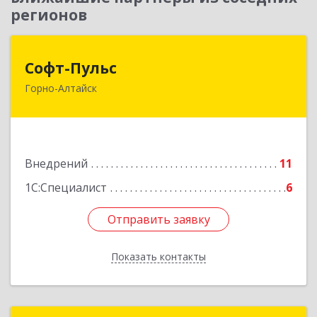
регионов
Софт-Пульс
Софт-Пульс
Горно-Алтайск
649006, Алтай Респ, Горно-Алтайск г,
Комсомольская ул, дом № 13
Подробнее
Внедрений
11
1С:Специалист
6
Отправить заявку
Отправить заявку
Показать контакты
Назад