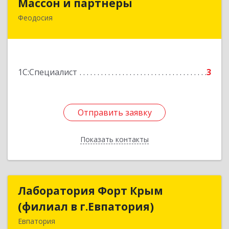
Массон и партнеры
Феодосия
298112, Крым Респ, Феодосия г, Крымская ул,
дом № 31
Подробнее
1С:Специалист
3
Отправить заявку
Отправить заявку
Показать контакты
Назад
Лаборатория Форт Крым
Лаборатория Форт Крым
(филиал в г.Евпатория)
(филиал в г.Евпатория)
Евпатория