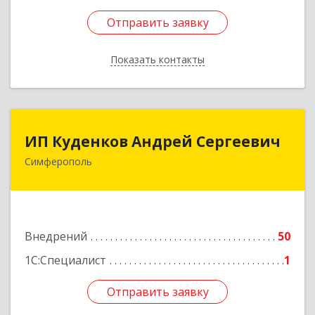
Отправить заявку
Отправить заявку
Показать контакты
Назад
ИП Куденков Андрей Сергеевич
ИП Куденков Андрей Сергеевич
Симферополь
295000, Крым Респ, Симферополь г, Толстого
ул, дом № 6, кв.27
Подробнее
Внедрений
50
1С:Специалист
1
Отправить заявку
Отправить заявку