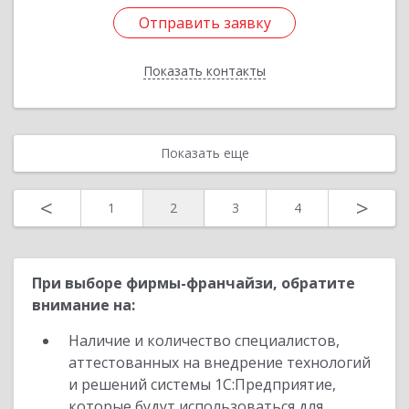
Отправить заявку
Отправить заявку
Показать контакты
Назад
Показать еще
<
>
1
2
3
4
При выборе фирмы-франчайзи, обратите
внимание на:
Наличие и количество специалистов,
аттестованных на внедрение технологий
и решений системы 1С:Предприятие,
которые будут использоваться для