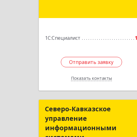
оф.
Подробне
1С:Специалист
Отправить заявку
Отправить заявку
Показать контакты
Назад
Северо-Кавказское
Северо-Кавказско
управление
управлени
информационными
информационным