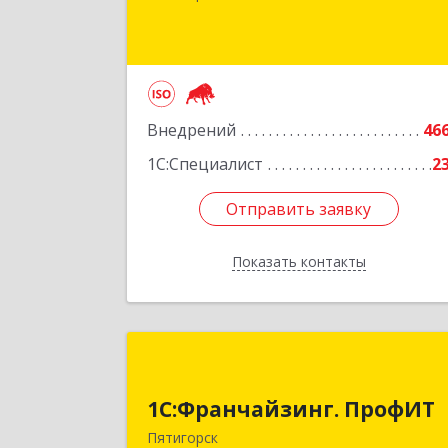
№ 
Подробне
Внедрений
46
1С:Специалист
2
Отправить заявку
Отправить заявку
Показать контакты
Назад
1С:Франчайзинг. ПрофИ
1С:Франчайзинг. ПрофИТ
357500, Ставропольский край
Пятигорск г, Акопянца ул, дом № 1
Пятигорск