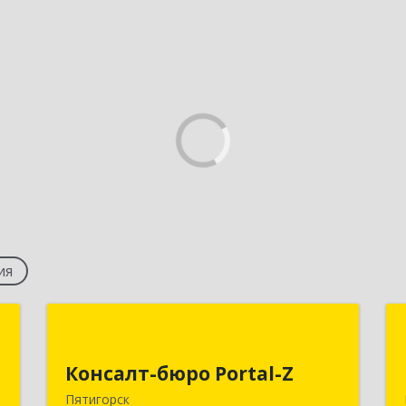
ия
т
Консалт-бюро Portal-Z
Консалт-бюро Portal-Z
,
357502, Ставропольский край,
м
Пятигорск г, Козлова ул, дом № 24/4
Пятигорск