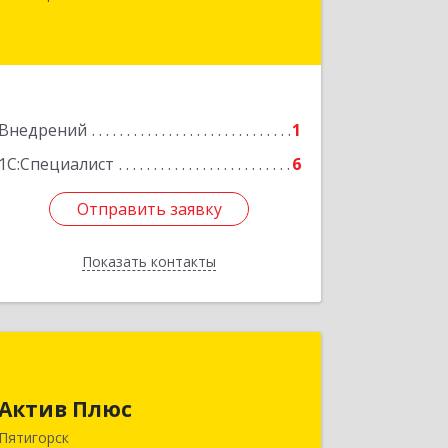
Подробнее
Внедрений
1
1С:Специалист
6
Отправить заявку
Отправить заявку
Показать контакты
Назад
Актив Плюс
Актив Плюс
357502, Ставропольский край,
Пятигорск г, Первая Бульварная ул,
Пятигорск