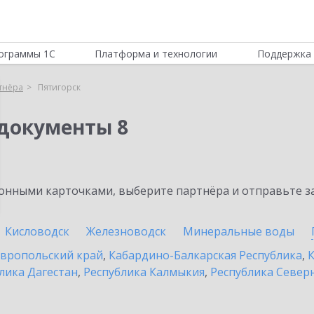
ограммы 1С
Платформа и технологии
Поддержка 
тнёра
Пятигорск
документы 8
нными карточками, выберите партнёра и отправьте за
Кисловодск
Железноводск
Минеральные воды
вропольский край
,
Кабардино-Балкарская Республика
,
К
лика Дагестан
,
Республика Калмыкия
,
Республика Северн