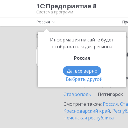
1С:Предприятие 8
Система программ
Россия
Пр
Главная
1С:Платежные документы 8
Выбор пар
Информация на сайте будет
отображаться для региона
1С:Платежные 
Россия
в Пятигорске
Да, все верно
Ознакомьтесь с информацио
Выбрать другой
или внедрение продукта.
Ставрополь
Пятигорск
Смотрите также:
Россия
,
Ста
Краснодарский край
,
Респуб
Чеченская республика