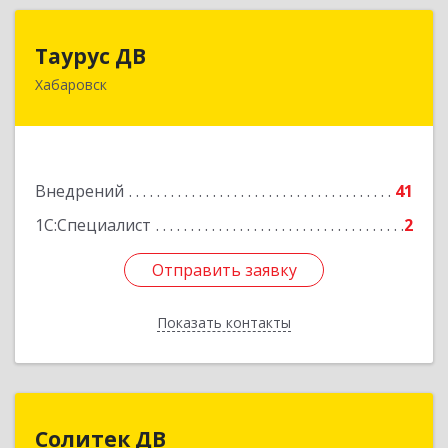
Таурус ДВ
Таурус ДВ
Хабаровск
680007, Хабаровский край, Хабаровск г,
Волочаевская ул, дом № 8, оф.10
Подробнее
Внедрений
41
1С:Специалист
2
Отправить заявку
Отправить заявку
Показать контакты
Назад
Солитек ДВ
Солитек ДВ