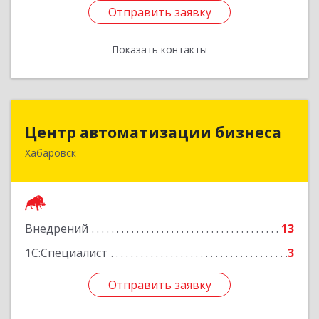
Отправить заявку
Отправить заявку
Показать контакты
Назад
Центр автоматизации бизнеса
Центр автоматизации бизнеса
Хабаровск
680030, Хабаровский край, Хабаровск г, Ленина
ул, дом № 4, оф.802
Подробнее
Внедрений
13
1С:Специалист
3
Отправить заявку
Отправить заявку