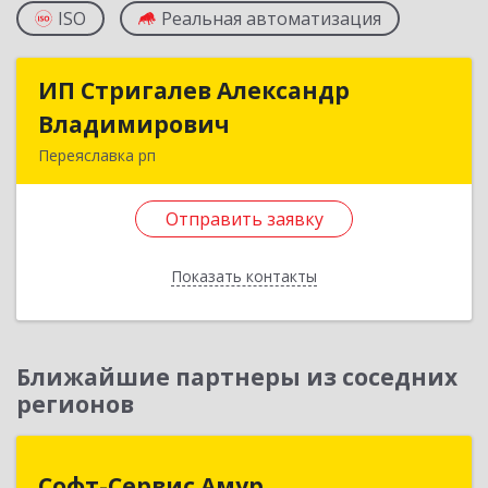
ISO
Реальная автоматизация
ИП Стригалев Александр
ИП Стригалев Александр
Владимирович
Владимирович
Переяславка рп
682910, Хабаровский край, Имени Лазо р-н,
Переяславка рп, Ленина ул, дом № 30, оф.1
Отправить заявку
Подробнее
Показать контакты
Отправить заявку
Назад
Ближайшие партнеры из соседних
регионов
Софт-Сервис Амур
Софт-Сервис Амур