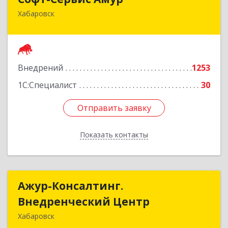
Хабаровск
680000, Хабаровский край, Хабаровск г,
Муравьева-Амурского ул., дом № 4, оф.19
Подробнее
Внедрений
1253
1С:Специалист
30
Отправить заявку
Отправить заявку
Показать контакты
Назад
Ажур-Консалтинг.
Ажур-Консалтинг.
Внедренческий Центр
Внедренческий Центр
Хабаровск
680000, Хабаровский край, Хабаровск г, Ленина