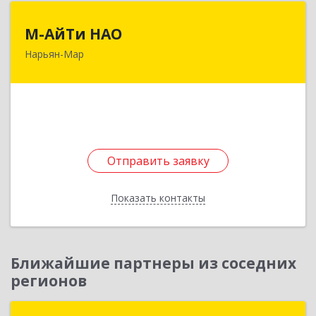
М-АйТи НАО
М-АйТи НАО
Нарьян-Мар
166000, Ненецкий АО, Нарьян-Мар г,
Авиаторов ул, дом № 15, корпус А
Подробнее
Отправить заявку
Отправить заявку
Показать контакты
Назад
Ближайшие партнеры из соседних
регионов