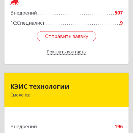
Подробнее
Внедрений
507
1С:Специалист
9
Отправить заявку
Отправить заявку
Показать контакты
Назад
КЭИС технологии
КЭИС технологии
Смоленск
214018, Смоленская обл, Смоленск г,
Памфилова ул, дом № 5
Подробнее
Внедрений
196