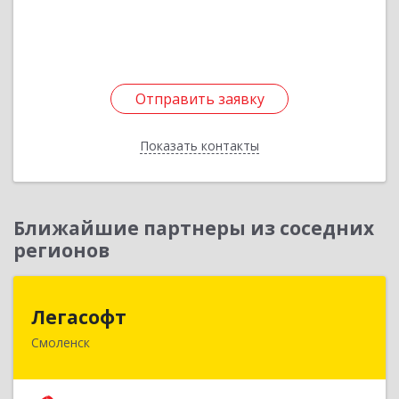
Подробнее
Отправить заявку
Отправить заявку
Показать контакты
Назад
Ближайшие партнеры из соседних
регионов
Легасофт
Легасофт
Смоленск
214018, Смоленская обл, Смоленск г, Ново-
Рославльская ул, дом № 13