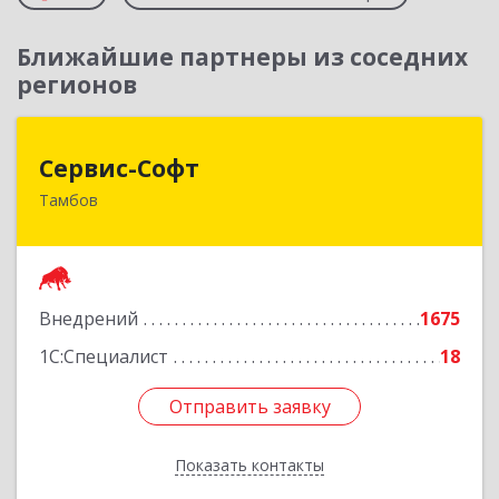
Ближайшие партнеры из соседних
регионов
Сервис-Софт
Сервис-Софт
Тамбов
392030, Тамбовская обл, Тамбов г, Урожайная
ул, дом № 2К
Подробнее
Внедрений
1675
1С:Специалист
18
Отправить заявку
Отправить заявку
Показать контакты
Назад