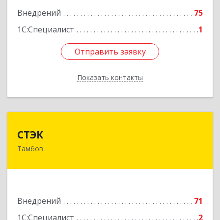
Внедрений
75
1С:Специалист
1
Отправить заявку
Отправить заявку
Показать контакты
Назад
СТЭК
СТЭК
Тамбов
392000, Тамбовская обл, Тамбов г,
Моршанское ш, дом № 40Б
Подробнее
Внедрений
71
1С:Специалист
2