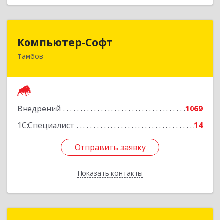
Компьютер-Софт
Компьютер-Софт
Тамбов
392000, Тамбовская обл, Тамбов г, Советская
ул, дом № 191
Подробнее
Внедрений
1069
1С:Специалист
14
Отправить заявку
Отправить заявку
Показать контакты
Назад