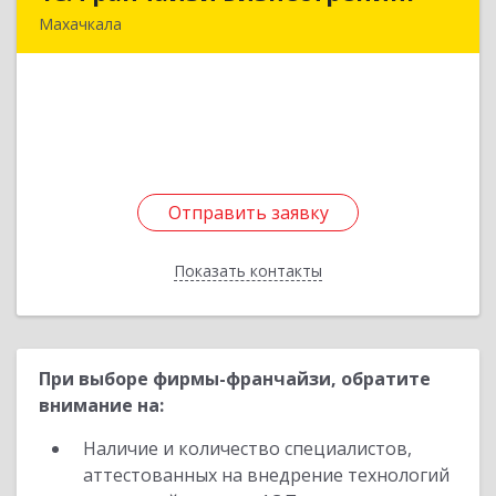
Махачкала
368971, Дагестан Респ, Ботлихский р-н, Ботлих
с, Аэропортовская ул, дом № 189
Подробнее
Отправить заявку
Отправить заявку
Показать контакты
Назад
При выборе фирмы-франчайзи, обратите
внимание на:
Наличие и количество специалистов,
аттестованных на внедрение технологий