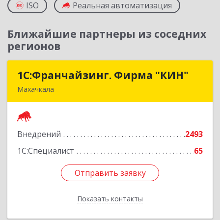
ISO
Реальная автоматизация
Ближайшие партнеры из соседних
регионов
1С:Франчайзинг. Фирма "КИН"
1С:Франчайзинг. Фирма "КИН"
Махачкала
367030, Дагестан Респ, Махачкала г, И.Казака
ул, дом № 31
Внедрений
2493
Подробнее
1С:Специалист
65
Отправить заявку
Отправить заявку
Показать контакты
Назад