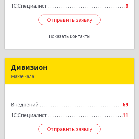
1С:Специалист
6
Отправить заявку
Отправить заявку
Показать контакты
Назад
Дивизион
Дивизион
Махачкала
367010, Дагестан Респ, Махачкала г,
Абубакарова ул, дом № 25
Внедрений
69
Подробнее
1С:Специалист
11
Отправить заявку
Отправить заявку