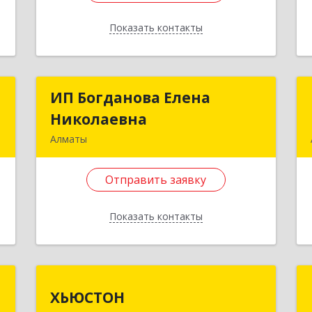
Отправить заявку
Показать контакты
Назад
а
ИП Богданова Елена
ИП Богданова Елена
а
Николаевна
Николаевна
Алматы
.
050008, г.Алматы, ул.Курмангазы дом
.
144, квартира 45
Отправить заявку
е
Подробнее
Показать контакты
Отправить заявку
Назад
y
ХЬЮСТОН
ХЬЮСТОН