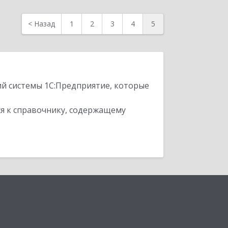
<
Назад
1
2
3
4
5
ий системы 1С:Предприятие, которые
я к справочнику, содержащему