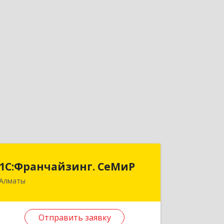
1С:Франчайзинг. СеМиР
1С:Франчайзинг. СеМиР
Алматы
КАЗАХСТАН, 050012, г. Алматы, ул.
Муратбаева, д.181, кв.60
Отправить заявку
Подробнее