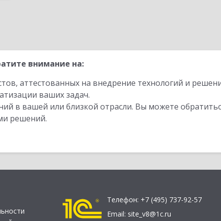
атите внимание на:
стов, аттестованных на внедрение технологий и решен
атизации ваших задач.
ий в вашей или близкой отрасли. Вы можете обратитьс
ми решений.
Телефон:
+7 (495) 737-92-57
льности
Email:
site_v8@1c.ru