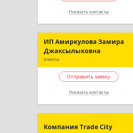
Отправить заявку
Показать контакты
Назад
ИП Амиркулова Замира
ИП Амиркулова Замир
Джаксылыковна
Джаксылыковн
Алматы
Казахстан, г.Алматы, ул.Ауэзова, д
163А, кв. 19
Отправить заявку
Подробне
Показать контакты
Отправить заявку
Назад
Компания Trade Cit
Компания Trade City