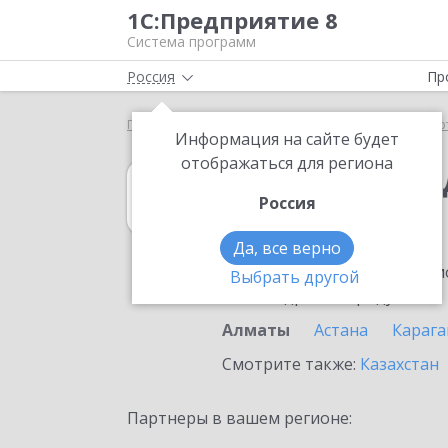
1С:Предприятие 8
Система программ
Россия
Пр
Главная
1С:Платежные документы 8
Выбор пар
Информация на сайте будет
отображаться для региона
1С:Платежные 
Россия
в Алматы
Да, все верно
Ознакомьтесь с информацио
Выбрать другой
или внедрение продукта.
Алматы
Астана
Карага
Смотрите также:
Казахстан
Партнеры в вашем регионе: