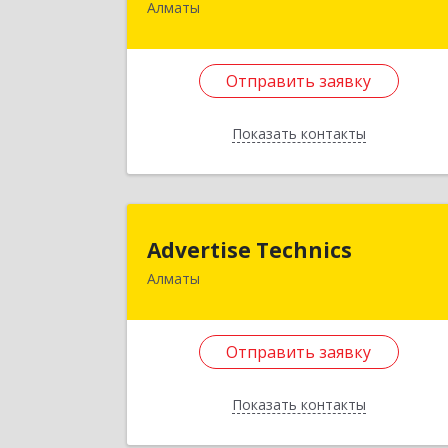
Алматы
050005, Республика Казахстан, горо
Алматы, ул. Дуйсенова, д.95, оф.
Отправить заявку
Подробне
Отправить заявку
Показать контакты
Назад
Advertise Technic
Advertise Technics
Алматы
КАЗАХСТАН, г. Алматы, ул
Сулейменова, д.17
Отправить заявку
Подробне
Отправить заявку
Показать контакты