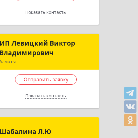
Отправить заявку
Показать контакты
Назад
ИП Левицкий Виктор
ИП Левицкий Виктор
Владимирович
Владимирович
Алматы
Казахстан, 050062, г.Алматы,
ул.Зейнола Кабдолова, д.6, кв.22
Отправить заявку
Подробнее
Показать контакты
Отправить заявку
Назад
Шабалина Л.Ю
Шабалина Л.Ю