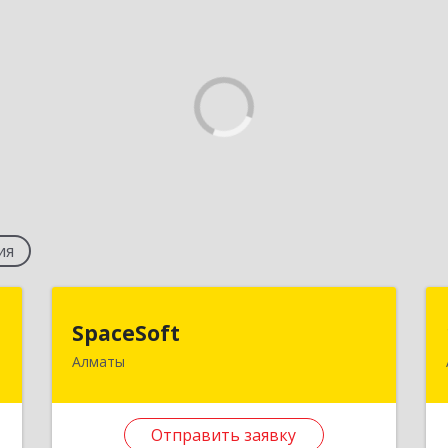
ия
g
SpaceSoft
SpaceSoft
Алматы
,
КАЗАХСТАН , 050004,
Б
г.Алматы,ул.Алимжанова, д.84, кв.37
Отправить заявку
е
Подробнее