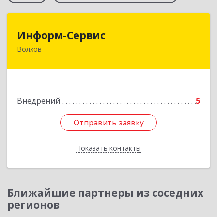
Информ-Сервис
Информ-Сервис
Волхов
187400, Ленинградская обл, Волхов г,
Волховский пр-кт, дом № 7
Подробнее
Внедрений
5
Отправить заявку
Отправить заявку
Показать контакты
Назад
Ближайшие партнеры из соседних
регионов