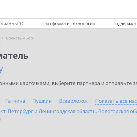
ограммы 1С
Платформа и технологии
Поддержка 
Сосновый Бор
матель
у
нными карточками, выберите партнёра и отправьте за
Гатчина
Пушкин
Всеволожск
Показать все на
кт-Петербург и Ленинградская область
,
Вологодская об
я