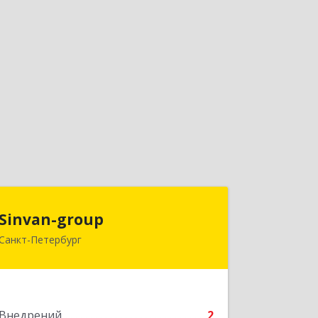
Sinvan-group
Sinvan-group
Санкт-Петербург
197374, Санкт-Петербург г, Беговая
ул, дом № 3, оф.6
Подробнее
Внедрений
2