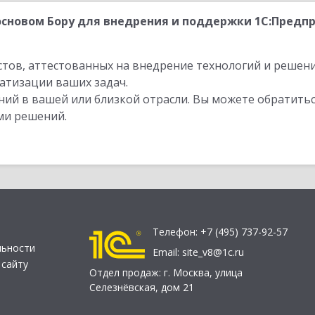
сновом Бору для внедрения и поддержки 1С:Предп
стов, аттестованных на внедрение технологий и решен
атизации ваших задач.
ий в вашей или близкой отрасли. Вы можете обратитьс
ми решений.
Телефон:
+7 (495) 737-92-57
льности
Email:
site_v8@1c.ru
 сайту
Отдел продаж:
г. Москва
,
улица
Селезнёвская, дом 21