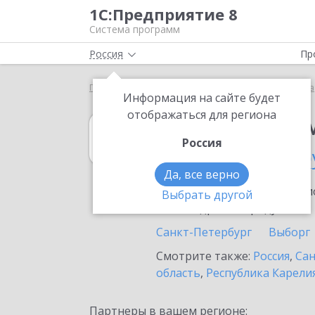
1С:Предприятие 8
Система программ
Россия
Пр
Главная
1С:Предприниматель
Выбор партнёра
Информация на сайте будет
отображаться для региона
1С:Предприни
Россия
в Сосновом Бор
Да, все верно
Ознакомьтесь с информацио
Выбрать другой
или внедрение продукта.
Санкт-Петербург
Выборг
Смотрите также:
Россия
,
Сан
область
,
Республика Карели
Партнеры в вашем регионе: