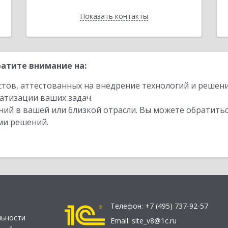
Показать контакты
Назад
атите внимание на:
стов, аттестованных на внедрение технологий и решен
атизации ваших задач.
ий в вашей или близкой отрасли. Вы можете обратитьс
ми решений.
Телефон:
+7 (495) 737-92-57
льности
Email:
site_v8@1c.ru