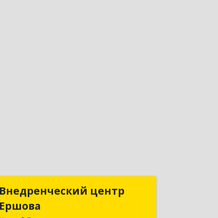
Внедренческий центр
Внедренческий центр
Ершова
Ершова