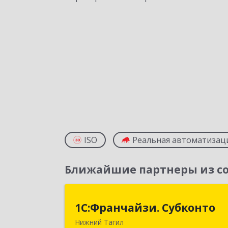
ISO
Реальная автоматизац
Ближайшие партнеры из со
1С:Франчайзи. Субконт
1С:Франчайзи. Субконто
Нижний Тагил
622034, Свердловская обл, Нижни