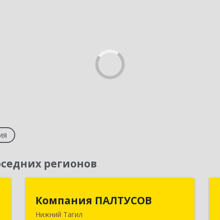
ия
седних регионов
о
Компания ПАЛТУСОВ
Компания ПАЛТУСОВ
Нижний Тагил
й
622002, Свердловская обл, Нижний