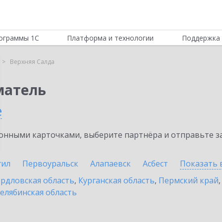
ограммы 1С
Платформа и технологии
Поддержка 
Верхняя Салда
матель
е
нными карточками, выберите партнёра и отправьте за
гил
Первоуральск
Алапаевск
Асбест
Показать 
рдловская область
,
Курганская область
,
Пермский край
елябинская область