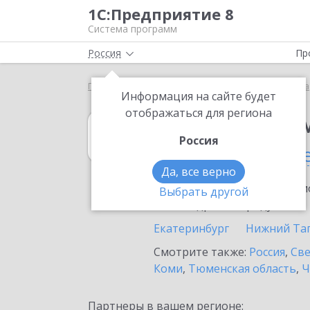
1С:Предприятие 8
Система программ
Россия
Пр
Главная
1С:Предприниматель
Выбор партнёра
Информация на сайте будет
отображаться для региона
1С:Предприни
Россия
в Верхней Салд
Да, все верно
Ознакомьтесь с информацио
Выбрать другой
или внедрение продукта.
Екатеринбург
Нижний Та
Смотрите также:
Россия
,
Све
Коми
,
Тюменская область
,
Ч
Партнеры в вашем регионе: