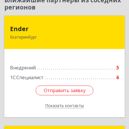
Ближайшие партнеры из соседних
регионов
Ender
Ender
Екатеринбург
620050, Свердловская обл, Екатеринбург г,
Монтажников ул, дом № 24, оф.26
Подробнее
Внедрений
5
1С:Специалист
6
Отправить заявку
Отправить заявку
Показать контакты
Назад