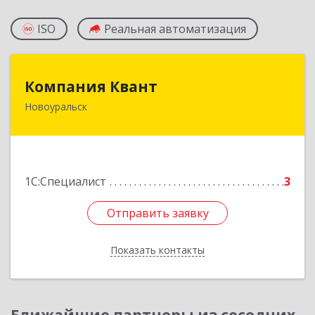
ISO
Реальная автоматизация
Компания Квант
Компания Квант
Новоуральск
624130, Свердловская обл, Новоуральск г,
Автозаводская ул, дом № 11, кв.3
Подробнее
1С:Специалист
3
Отправить заявку
Отправить заявку
Показать контакты
Назад