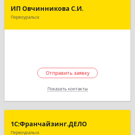
ИП Овчинникова С.И.
ИП Овчинникова С.И.
Первоуральск
623119, Свердловская обл, Первоуральск г,
Береговая ул, дом № 5Б, кв.160
Подробнее
Отправить заявку
Отправить заявку
Показать контакты
Назад
1С:Франчайзинг.ДЕЛО
1С:Франчайзинг.ДЕЛО
Первоуральск
623101, Свердловская обл, Первоуральск г,