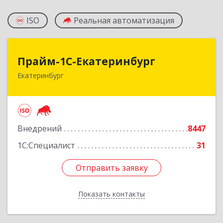
ISO
Реальная автоматизация
Прайм-1С-Екатеринбург
Прайм-1С-Екатеринбург
Екатеринбург
620142, Свердловская обл, Екатеринбург г, 8
Марта ул, дом № 49, оф.609
Подробнее
Внедрений
8447
1С:Специалист
31
Отправить заявку
Отправить заявку
Показать контакты
Назад