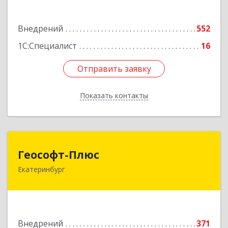
Подробнее
Внедрений
552
1С:Специалист
16
Отправить заявку
Отправить заявку
Показать контакты
Назад
Геософт-Плюс
Геософт-Плюс
Екатеринбург
620033, Свердловская обл, Екатеринбург г,
Костромская ул, дом № 9
Подробнее
Внедрений
371