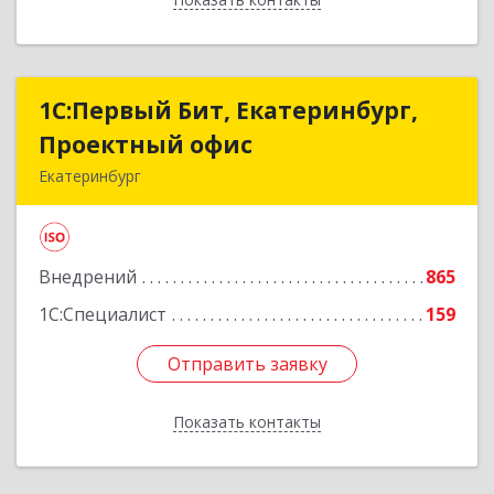
1С:Первый Бит, Екатеринбург,
1С:Первый Бит, Екатеринбург,
Проектный офис
Проектный офис
Екатеринбург
620014, Свердловская обл, Екатеринбург г,
Малышева ул, корпус 29, оф.510
Внедрений
865
Подробнее
1С:Специалист
159
Отправить заявку
Отправить заявку
Показать контакты
Назад