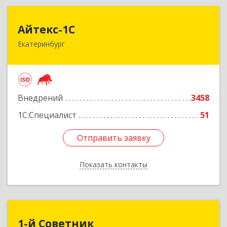
Айтекс-1С
Айтекс-1С
Екатеринбург
620041, Свердловская обл, Екатеринбург г,
Маяковского ул, дом № 25А, оф.1206
Подробнее
Внедрений
3458
1С:Специалист
51
Отправить заявку
Отправить заявку
Показать контакты
Назад
1-й Советник
1-й Советник