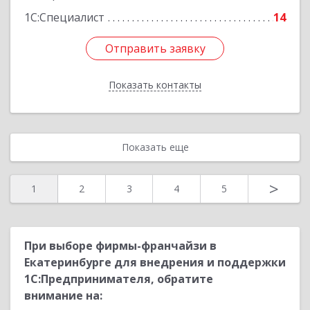
1С:Специалист
14
Отправить заявку
Отправить заявку
Показать контакты
Назад
Показать еще
>
1
2
3
4
5
При выборе фирмы-франчайзи в
Екатеринбурге для внедрения и поддержки
1С:Предпринимателя, обратите
внимание на: