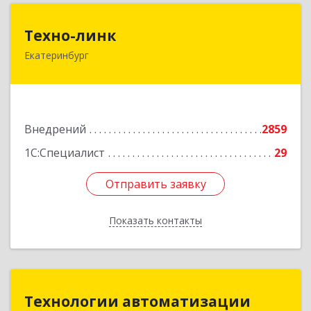
Техно-линк
Техно-линк
Екатеринбург
620000, Свердловская обл, Екатеринбург г,
Основинская ул, строение 10, оф.1116
Подробнее
Внедрений
2859
1С:Специалист
29
Отправить заявку
Отправить заявку
Показать контакты
Назад
Технологии автоматизации
Технологии автоматизации