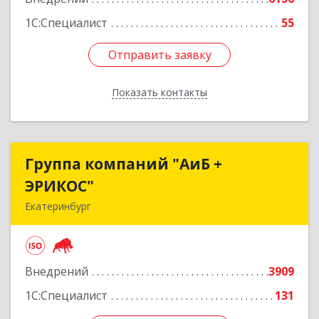
1С:Специалист
55
Отправить заявку
Отправить заявку
Показать контакты
Назад
Группа компаний "АиБ +
Группа компаний "АиБ +
ЭРИКОС"
ЭРИКОС"
Екатеринбург
620075, Свердловская обл, Екатеринбург г,
Луначарского ул, дом № 81, оф.1008
Внедрений
3909
Подробнее
1С:Специалист
131