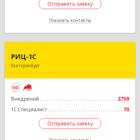
Отправить заявку
Отправить заявку
Показать контакты
Назад
РИЦ-1С
РИЦ-1С
Екатеринбург
620102, Свердловская обл, Екатеринбург г,
Фурманова ул, дом № 124
Подробнее
Внедрений
3759
1С:Специалист
70
Отправить заявку
Отправить заявку
Показать контакты
Назад