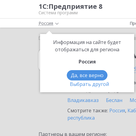
1С:Предприятие 8
Система программ
Россия
Пр
Главная
1С:Предприниматель
Выбор партнёра
Информация на сайте будет
отображаться для региона
1С:Предприни
Россия
в Республике Се
Да, все верно
Ознакомьтесь с информацио
Выбрать другой
или внедрение продукта.
Владикавказ
Беслан
Мо
Смотрите также:
Россия
,
Каб
республика
Партнеры в вашем регионе: