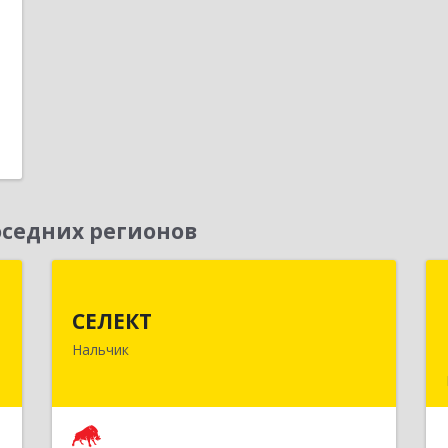
седних регионов
5
СЕЛЕКТ
СЕЛЕКТ
,
360030, Кабардино-Балкарская Респ,
Нальчик
а
Нальчик г, Кулиева пр-кт, дом № 10а
2
Подробнее
е