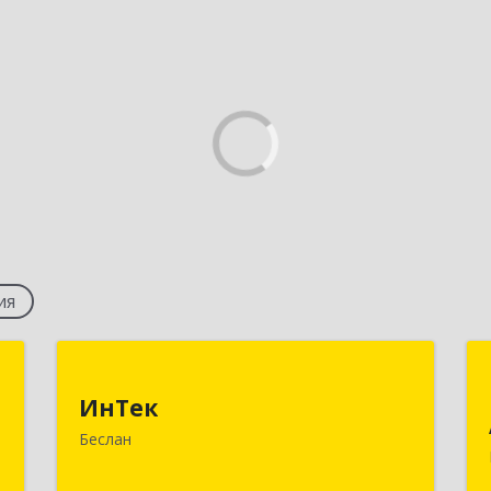
ия
b
ИнТек
ИнТек
я
363000, Северная Осетия - Алания
Беслан
я
Респ, Правобережный, Беслан г,
7
Комсомольская ул, дом № 69