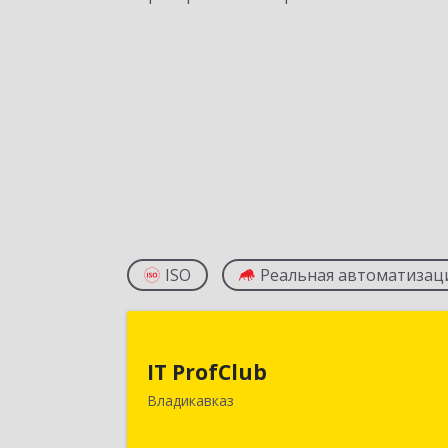
ISO
Реальная автоматизац
IT ProfClu
IT ProfClub
362045, Северная Осетия - Алани
Владикавказ
Респ, Владикавказ г, Международна
ул, дом № 2 "А", этаж 5, каб.50