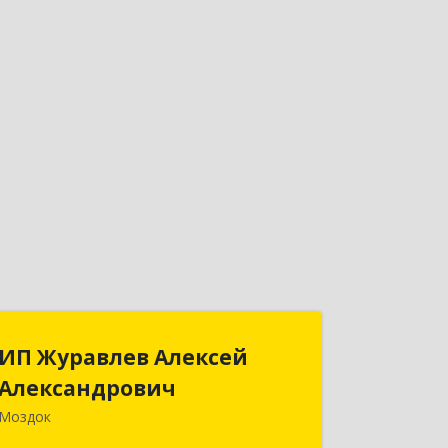
ИП Журавлев Алексей
ИП Журавлев Алексей
Александрович
Александрович
Моздок
363750, Северная Осетия - Алания
Респ, Моздок г, Кирова ул, дом № 41