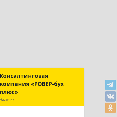
Консалтинговая
Консалтинговая
компания «РОВЕР-бух
компания «РОВЕР-бух
плюс»
плюс»
Нальчик
360004, Кабардино-Балкарская Респ,
Нальчик г, Кирова ул, дом № 233