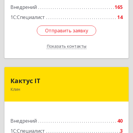
Внедрений
165
Подробнее
1С:Специалист
14
Отправить заявку
Отправить заявку
Показать контакты
Назад
Кактус IT
Кактус IT
Клин
141607, Московская обл, г.о.Клин, Клин г,
Дзержинского ул, дом № 22, пом.1А
Подробнее
Внедрений
40
1С:Специалист
3