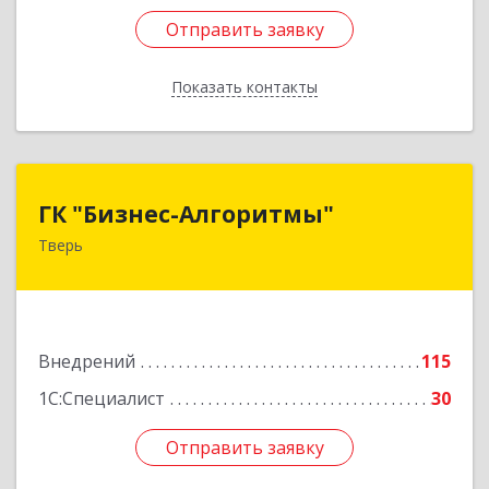
Отправить заявку
Отправить заявку
Показать контакты
Назад
ГК "Бизнес-Алгоритмы"
ГК "Бизнес-Алгоритмы"
Тверь
170006, Тверская обл, Тверь г, Брагина ул, дом
№ 6а, оф.300
Подробнее
Внедрений
115
1С:Специалист
30
Отправить заявку
Отправить заявку