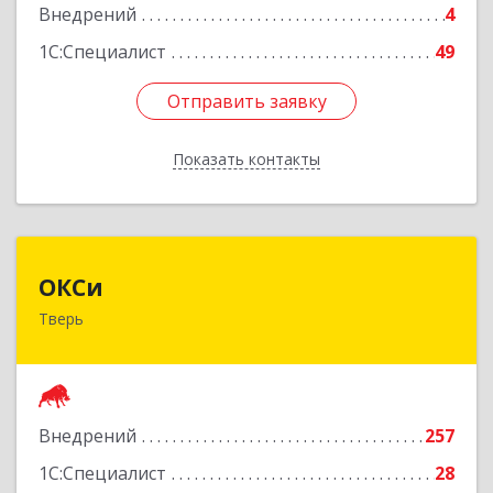
Внедрений
4
1С:Специалист
49
Отправить заявку
Отправить заявку
Показать контакты
Назад
ОКСи
ОКСи
Тверь
170100, Тверская обл, Тверь г, Трехсвятская ул,
дом № 6, корпус 1, оф.419
Подробнее
Внедрений
257
1С:Специалист
28