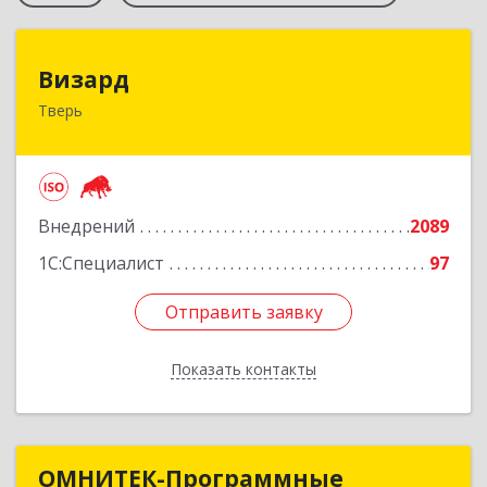
Визард
Визард
Тверь
170006, Тверская обл, Тверь г, Учительская ул,
дом № 59, оф.110
Подробнее
Внедрений
2089
1С:Специалист
97
Отправить заявку
Отправить заявку
Показать контакты
Назад
ОМНИТЕК-Программные
ОМНИТЕК-Программные