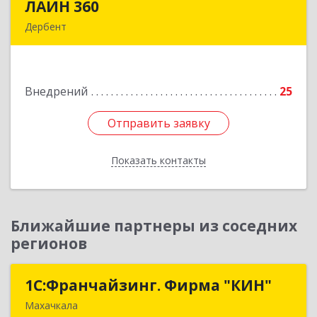
ЛАЙН 360
ЛАЙН 360
Дербент
368600, Дагестан Респ, Дербент г, Ю.Гагарина
ул, домовладение № 14, пом.1
Внедрений
25
Подробнее
Отправить заявку
Отправить заявку
Показать контакты
Назад
Ближайшие партнеры из соседних
регионов
1С:Франчайзинг. Фирма "КИН"
1С:Франчайзинг. Фирма "КИН"
Махачкала