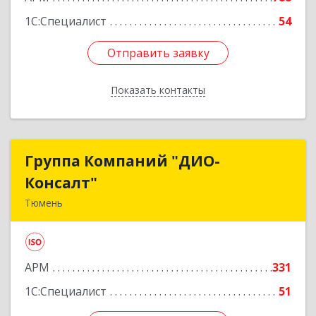
1С:Специалист
54
Отправить заявку
Отправить заявку
Показать контакты
Назад
Группа Компаний "ДИО-
Группа Компаний "ДИО-
Консалт"
Консалт"
Тюмень
625048, Тюменская обл, Тюмень г, Салтыкова-
Щедрина ул, дом № 58, корпус 1
АРМ
331
Подробнее
1С:Специалист
51