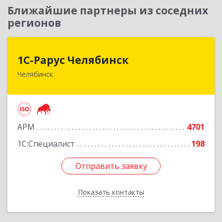
Ближайшие партнеры из соседних
регионов
1С-Рарус Челябинск
1С-Рарус Челябинск
Челябинск
454091, Челябинская обл, Челябинск г, Труда ул,
дом № 91, оф.403
Подробнее
АРМ
4701
1С:Специалист
198
Отправить заявку
Отправить заявку
Показать контакты
Назад