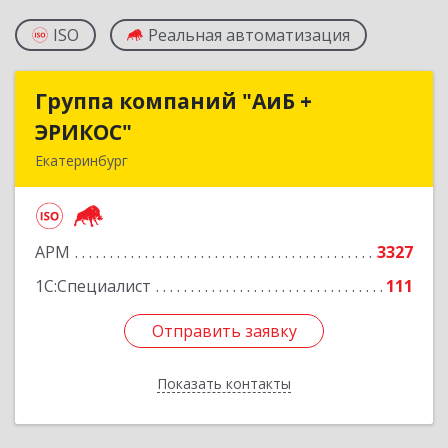
ISO
Реальная автоматизация
Группа компаний "АиБ +
Группа компаний "АиБ +
ЭРИКОС"
ЭРИКОС"
Екатеринбург
620075, Свердловская обл, Екатеринбург г,
Луначарского ул, дом № 81, оф.1008
АРМ
3327
Подробнее
1С:Специалист
111
Отправить заявку
Отправить заявку
Показать контакты
Назад