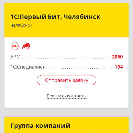
1С:Первый Бит, Челябинск
1С:Первый Бит, Челябинск
Челябинск
454084, Челябинская обл, Челябинск г,
Каслинская ул, дом № 77, оф.109
Подробнее
АРМ
2060
1С:Специалист
194
Отправить заявку
Отправить заявку
Показать контакты
Назад
Группа компаний
Группа компаний