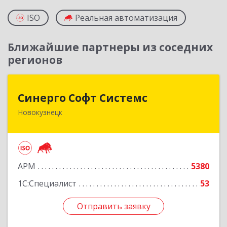
ISO
Реальная автоматизация
Ближайшие партнеры из соседних
регионов
Синерго Софт Системс
Синерго Софт Системс
Новокузнецк
654005, Кемеровская обл, Новокузнецк г,
Строителей пр-кт, дом № 91а
Подробнее
АРМ
5380
1С:Специалист
53
Отправить заявку
Отправить заявку