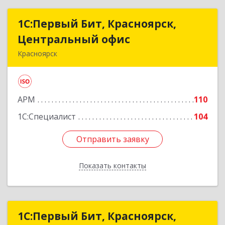
1С:Первый Бит, Красноярск,
1С:Первый Бит, Красноярск,
Центральный офис
Центральный офис
Красноярск
660017, Красноярский край, Красноярск г,
Диктатуры пролетариата ул, дом № 32
АРМ
110
Подробнее
1С:Специалист
104
Отправить заявку
Отправить заявку
Показать контакты
Назад
1С:Первый Бит, Красноярск,
1С:Первый Бит, Красноярск,