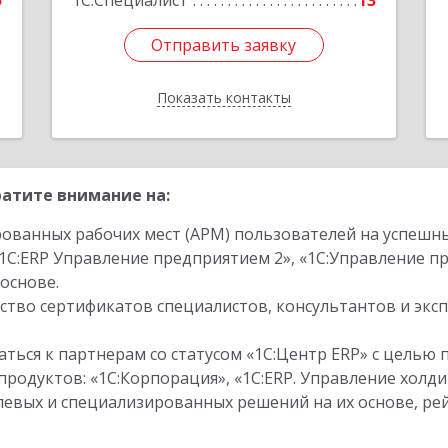
5
1С:Специалист
13
Отправить заявку
Отправить заявку
Показать контакты
Назад
атите внимание на:
ованных рабочих мест (АРМ) пользователей на успешн
1С:ERP Управление предприятием 2», «1С:Управление 
основе.
тво сертификатов специалистов, консультантов и экс
ться к партнерам со статусом «1С:Центр ERP» с целью 
одуктов: «1С:Корпорация», «1С:ERP. Управление холди
слевых и специализированных решений на их основе, р