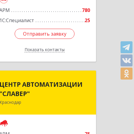
АРМ
780
1С:Специалист
25
Отправить заявку
Отправить заявку
Показать контакты
Назад
ЦЕНТР АВТОМАТИЗАЦИИ
ЦЕНТР АВТОМАТИЗАЦИИ
"СЛАВЕР"
"СЛАВЕР"
Краснодар
350051, Краснодарский край,
Краснодар г, Монтажников ул, дом №
1, корпус 4, оф.200
Подробнее