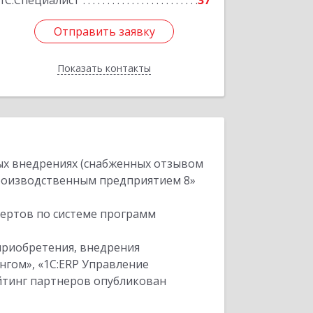
1С:Специалист
37
Отправить заявку
Отправить заявку
Показать контакты
Назад
ых внедрениях (снабженных отзывом
производственным предприятием 8»
пертов по системе программ
приобретения, внедрения
нгом», «1С:ERP Управление
ейтинг партнеров опубликован