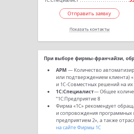
1С:Специалист
5
Отправить заявку
Отправить заявку
Показать контакты
Назад
При выборе фирмы-франчайзи, обр
АРМ
— Количество автоматизир
или подтверждением клиента) «
и 1С-Совместных решений на их 
1С:Специалист
— Общее количес
"1С:Предприятие 8
Фирма «1С» рекомендует обраща
и сопровождения программных пр
предприятием 2», а также отра
на сайте Фирмы 1С