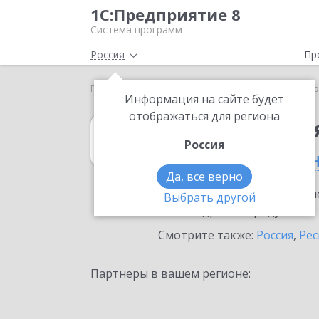
1С:Предприятие 8
Система программ
Россия
Пр
Главная
1С:Комплексная автоматизация
Выбор
Информация на сайте будет
отображаться для региона
1С:Комплексна
Россия
в Республике И
Да, все верно
Ознакомьтесь с информацио
Выбрать другой
или внедрение продукта.
Смотрите также:
Россия
,
Рес
Партнеры в вашем регионе: