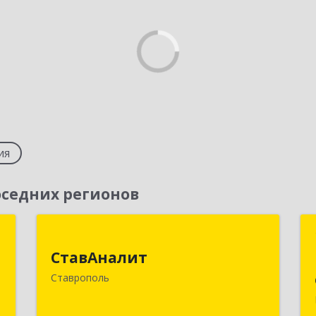
ия
седних регионов
г
СтавАналит
СтавАналит
,
355045, Ставропольский край,
Ставрополь
,
Ставрополь г, Пирогова ул, дом № 66
6