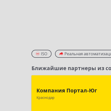
ISO
Реальная автоматизац
Ближайшие партнеры из со
Компания Портал-Ю
Компания Портал-Юг
350020, Краснодарский край
Краснодар
Краснодар г, Одесская ул, дом № 48
оф.2,3,