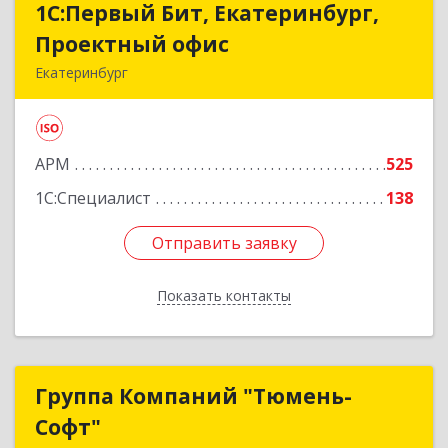
1С:Первый Бит, Екатеринбург,
1С:Первый Бит, Екатеринбург,
Проектный офис
Проектный офис
Екатеринбург
620014, Свердловская обл, Екатеринбург г,
Малышева ул, корпус 29, оф.510
АРМ
525
Подробнее
1С:Специалист
138
Отправить заявку
Отправить заявку
Показать контакты
Назад
Группа Компаний "Тюмень-
Группа Компаний "Тюмень-
Софт"
Софт"