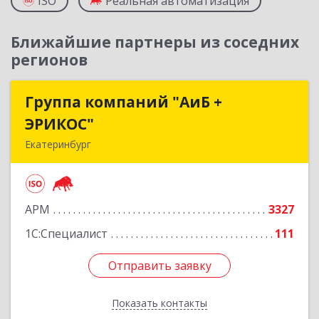
ISO
Реальная автоматизация
Ближайшие партнеры из соседних
регионов
Группа компаний "АиБ +
Группа компаний "АиБ +
ЭРИКОС"
ЭРИКОС"
Екатеринбург
620075, Свердловская обл, Екатеринбург г,
Луначарского ул, дом № 81, оф.1008
АРМ
3327
Подробнее
1С:Специалист
111
Отправить заявку
Отправить заявку
Показать контакты
Назад