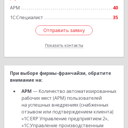
АРМ
40
Подробнее
1С:Специалист
35
Отправить заявку
Отправить заявку
Показать контакты
Назад
При выборе фирмы-франчайзи, обратите
внимание на:
АРМ
— Количество автоматизированных
рабочих мест (АРМ) пользователей
на успешных внедрениях (снабженных
отзывом или подтверждением клиента)
«1С:ERP Управление предприятием 2»,
«1С:Управление производственным