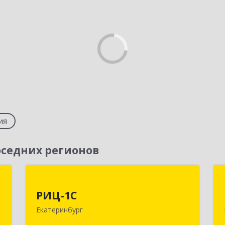
ия
седних регионов
+
РИЦ-1С
"
РИЦ-1С
620102, Свердловская обл,
Екатеринбург
Екатеринбург г, Фурманова ул, дом №
,