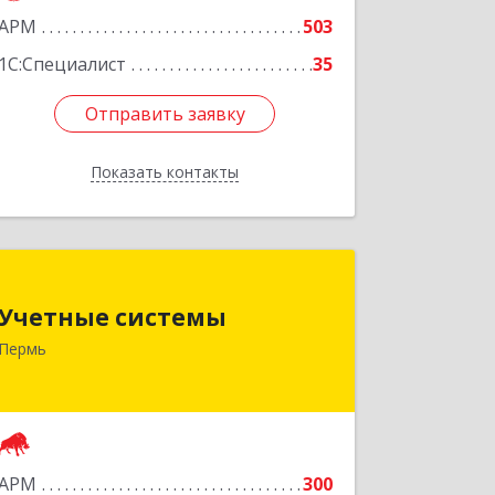
АРМ
503
1С:Специалист
35
Отправить заявку
Отправить заявку
Показать контакты
Назад
Учетные системы
Учетные системы
614097, Пермский край, Пермь г,
Пермь
Подлесная ул, дом № 3б
Подробнее
АРМ
300