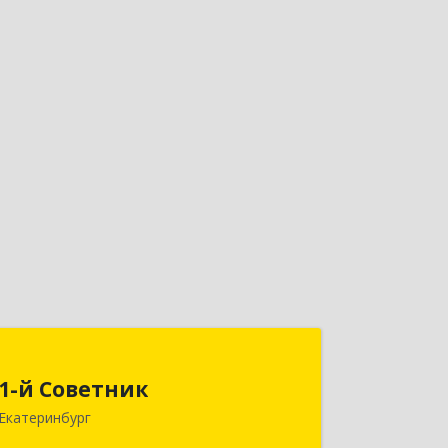
1-й Советник
1-й Советник
620144, Свердловская обл,
Екатеринбург
Екатеринбург г, 8 Марта ул, дом №