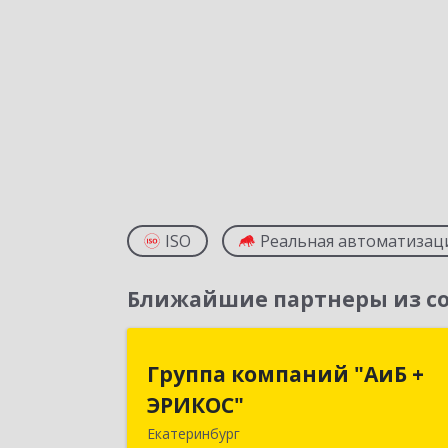
ISO
Реальная автоматизац
Ближайшие партнеры из со
Группа компаний "АиБ 
Группа компаний "АиБ +
ЭРИКОС
ЭРИКОС"
Екатеринбург
620075, Свердловская обл