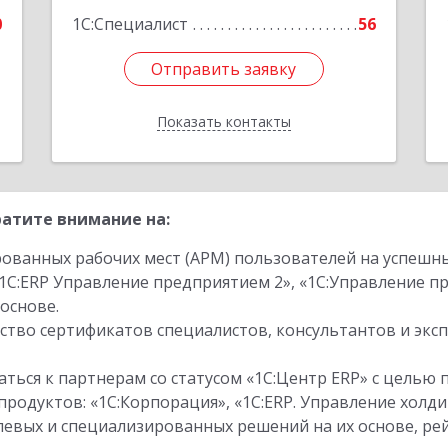
Подробнее
0
1С:Специалист
56
Отправить заявку
Отправить заявку
Показать контакты
Назад
атите внимание на:
ованных рабочих мест (АРМ) пользователей на успешн
1С:ERP Управление предприятием 2», «1С:Управление 
основе.
тво сертификатов специалистов, консультантов и экс
ться к партнерам со статусом «1С:Центр ERP» с целью 
одуктов: «1С:Корпорация», «1С:ERP. Управление холди
слевых и специализированных решений на их основе, р