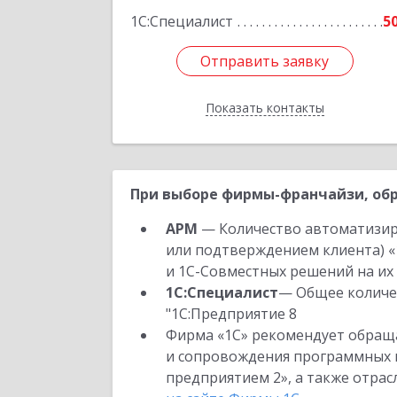
1С:Специалист
5
Отправить заявку
Отправить заявку
Показать контакты
Назад
При выборе фирмы-франчайзи, обр
АРМ
— Количество автоматизир
или подтверждением клиента) «
и 1С-Совместных решений на их 
1С:Специалист
— Общее количес
"1С:Предприятие 8
Фирма «1С» рекомендует обраща
и сопровождения программных пр
предприятием 2», а также отра