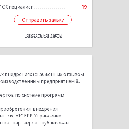
1С:Специалист
19
Отправить заявку
Отправить заявку
Показать контакты
Назад
ых внедрениях (снабженных отзывом
производственным предприятием 8»
пертов по системе программ
приобретения, внедрения
нгом», «1С:ERP Управление
ейтинг партнеров опубликован