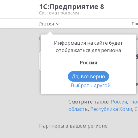
1С:Предприятие 8
Система программ
Россия
Пр
Главная
1С:Комплексная автоматизация
Выбор
Информация на сайте будет
отображаться для региона
1С:Комплексна
Россия
в Салехарде
Да, все верно
Ознакомьтесь с информацио
Выбрать другой
или внедрение продукта.
Смотрите также:
Россия
,
Тюм
область
,
Республика Коми
,
С
Партнеры в вашем регионе: