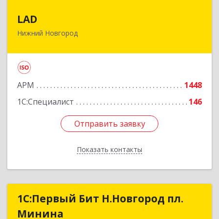
LAD
LAD
Нижний Новгород
603093, Нижегородская обл, город Нижний
Новгород г.о., Нижний Новгород г, Родионова
ул, дом № 23А, корпус 1, оф.204Б
Подробнее
АРМ
1448
1С:Специалист
146
Отправить заявку
Отправить заявку
Показать контакты
Назад
1С:Первый Бит Н.Новгород пл.
1С:Первый Бит Н.Новгород пл.
Минина
Минина