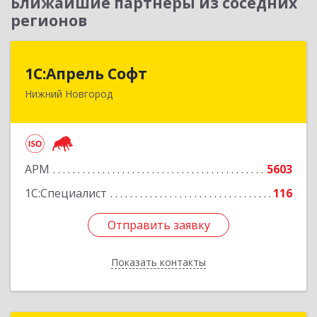
Ближайшие партнеры из соседних
регионов
1С:Апрель Софт
1С:Апрель Софт
Нижний Новгород
603000, Нижегородская обл, Нижний Новгород
г, Ульянова ул, дом № 10а, оф.715
Подробнее
АРМ
5603
1С:Специалист
116
Отправить заявку
Отправить заявку
Показать контакты
Назад