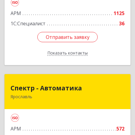
Подробнее
АРМ
1125
1С:Специалист
36
Отправить заявку
Отправить заявку
Показать контакты
Назад
Спектр - Автоматика
Спектр - Автоматика
Ярославль
150054, Ярославская обл, Ярославль г, Щапова
ул, дом № 20, оф.503
Подробнее
АРМ
572