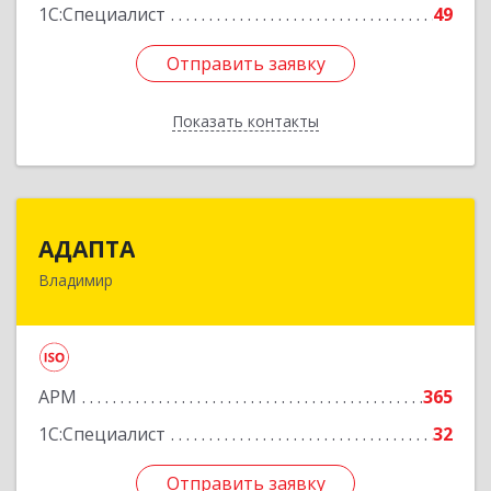
1С:Специалист
49
Отправить заявку
Отправить заявку
Показать контакты
Назад
АДАПТА
АДАПТА
Владимир
600005, Владимирская обл, Владимир г,
Промышленный проезд, дом № 3Г, оф.23
Подробнее
АРМ
365
1С:Специалист
32
Отправить заявку
Отправить заявку