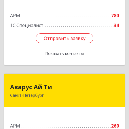
Подробнее
АРМ
780
1С:Специалист
34
Отправить заявку
Отправить заявку
Показать контакты
Назад
Аварус Ай Ти
Аварус Ай Ти
Санкт-Петербург
191124, Санкт-Петербург г, Новгородская ул,
дом № 23, литера А, пом.14-Н
Подробнее
АРМ
260