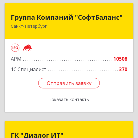
Группа Компаний "СофтБаланс"
Группа Компаний "СофтБаланс"
Санкт-Петербург
195112, Санкт-Петербург г, Заневский пр-кт,
дом № 30, корпус 2, литера А
Подробнее
АРМ
10508
1С:Специалист
370
Отправить заявку
Отправить заявку
Показать контакты
Назад
ГК "Диалог ИТ"
ГК "Диалог ИТ"