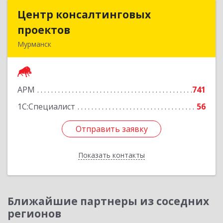
Центр консалтинговых
Центр консалтинговых
проектов
проектов
Мурманск
183039, Мурманская обл, Мурманск г,
Академика Книповича ул, дом № 19а, этаж 1
АРМ
741
Подробнее
1С:Специалист
56
Отправить заявку
Отправить заявку
Показать контакты
Назад
Ближайшие партнеры из соседних
регионов