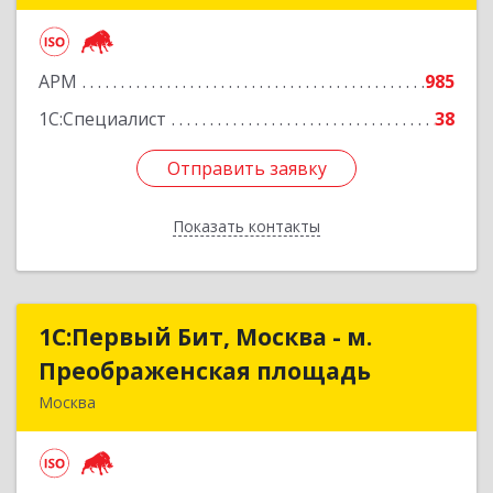
Подробнее
АРМ
985
1С:Специалист
38
Отправить заявку
Отправить заявку
Показать контакты
Назад
1С:Первый Бит, Москва - м.
1С:Первый Бит, Москва - м.
Преображенская площадь
Преображенская площадь
Москва
107076, Москва г, Краснобогатырская ул, дом №
89, строение 1, пом.66