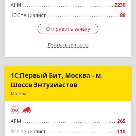
АРМ
2230
1С:Специалист
89
Отправить заявку
Отправить заявку
Показать контакты
Назад
1С:Первый Бит, Москва - м.
1С:Первый Бит, Москва - м.
Шоссе Энтузиастов
Шоссе Энтузиастов
Москва
111524, Москва г, Электродная ул, дом № 9,
строение 2
АРМ
265
Подробнее
1С:Специалист
110