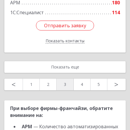
АРМ
180
Подробнее
1С:Специалист
114
Отправить заявку
Отправить заявку
Показать контакты
Назад
Показать еще
<
>
1
2
3
4
5
При выборе фирмы-франчайзи, обратите
внимание на:
АРМ
— Количество автоматизированных