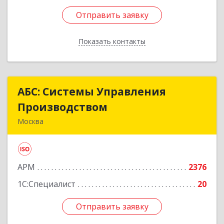
Отправить заявку
Отправить заявку
Показать контакты
Назад
АБС: Системы Управления
АБС: Системы Управления
Производством
Производством
Москва
127015, Москва г, Бутырская ул, дом № 75
Подробнее
АРМ
2376
1С:Специалист
20
Отправить заявку
Отправить заявку