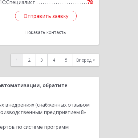
1С:Специалист
78
Отправить заявку
Отправить заявку
Показать контакты
Назад
1
2
3
4
5
Вперед
>
автоматизации, обратите
ых внедрениях (снабженных отзывом
производственным предприятием 8»
пертов по системе программ