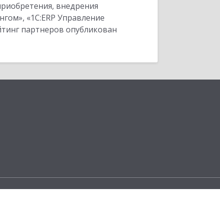
приобретения, внедрения
нгом», «1С:ERP Управление
ейтинг партнеров опубликован
ы
ческую платформу