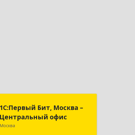
1С:Первый Бит, Москва –
1С:Первый Бит, Москва –
Центральный офис
Центральный офис
Москва
109147, Москва г, Воронцовская ул,
дом № 35 Б, корпус 1