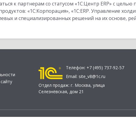
ться к партнерам со статусом «1С:Центр ERP» с целью 
одуктов: «1С:Корпорация», «1С:ERP. Управление холди
слевых и специализированных решений на их основе, р
Телефон:
+7 (495) 737-92-57
льности
Email:
site_v8@1c.ru
 сайту
Отдел продаж:
г. Москва
,
улица
Селезнёвская, дом 21
© 2026 АО «Группа 1С» (правопреемник «1С»). Все права на сайт защищен
О «1С-Софт» (
о компании
). Исключительное право на технологи