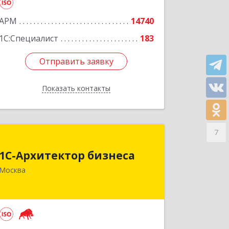
комната 9
АРМ
14740
Подробнее
1С:Специалист
183
Отправить заявку
Отправить заявку
Показать контакты
Назад
7
1С-Архитектор бизнеса
1С-Архитектор бизнеса
115114, Москва г, Кожевнический 2-й
Москва
пер, дом № 12, строение 2, этаж
2,пом.XII, ком.6
Подробнее