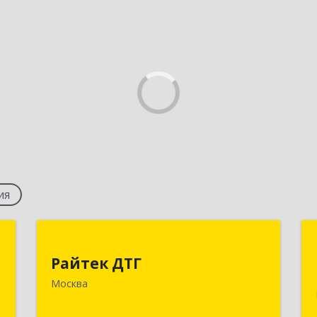
ия
С
Райтек ДТГ
Райтек ДТГ
,
123112, Москва г, вн.тер.г.
Москва
Б
муниципальный округ Пресненский,
Пресненская наб, дом № 8, строение