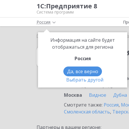
1С:Предприятие 8
Система программ
Россия
Пр
Главная
1С:Комплексная автоматизация
Выбор
Информация на сайте будет
отображаться для региона
1С:Комплексна
Россия
в Москве
Да, все верно
Ознакомьтесь с информацио
Выбрать другой
или внедрение продукта.
Москва
Видное
Дубна
Смотрите также:
Россия
,
Мос
Смоленская область
,
Тверск
Партнеры в вашем регионе: