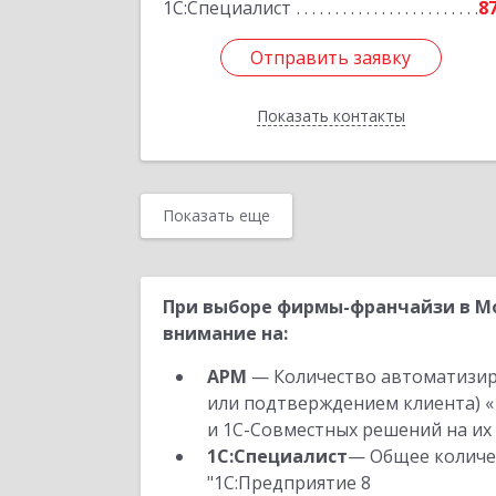
1С:Специалист
8
Отправить заявку
Отправить заявку
Показать контакты
Назад
Показать еще
При выборе фирмы-франчайзи в Мо
внимание на:
АРМ
— Количество автоматизир
или подтверждением клиента) «
и 1С-Совместных решений на их 
1С:Специалист
— Общее количес
"1С:Предприятие 8