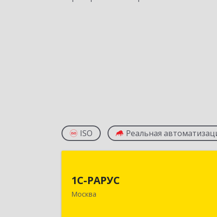
ISO
Реальная автоматизац
1С-РАРУ
1С-РАРУС
127434, Москва г, Дмитровское ш
Москва
дом № 9