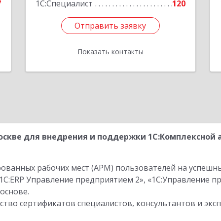
7
1С:Специалист
120
Отправить заявку
Отправить заявку
Показать контакты
Назад
скве для внедрения и поддержки 1С:Комплексной 
ованных рабочих мест (АРМ) пользователей на успешн
1С:ERP Управление предприятием 2», «1С:Управление 
основе.
тво сертификатов специалистов, консультантов и экс