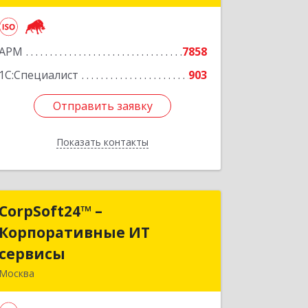
Подробнее
АРМ
7858
1С:Специалист
903
Отправить заявку
Отправить заявку
Показать контакты
Назад
CorpSoft24™ –
CorpSoft24™ –
Корпоративные ИТ
Корпоративные ИТ
сервисы
сервисы
Москва
127473, Москва г, Селезневская ул,
дом № 32, этаж 5, помещение I,