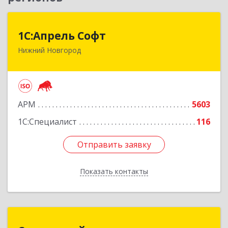
1С:Апрель Софт
1С:Апрель Софт
Нижний Новгород
603000, Нижегородская обл, Нижний Новгород
г, Ульянова ул, дом № 10а, оф.715
Подробнее
АРМ
5603
1С:Специалист
116
Отправить заявку
Отправить заявку
Показать контакты
Назад
Системный подход