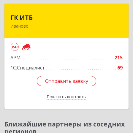
ГК ИТБ
ГК ИТБ
Иваново
153000, Ивановская обл, Иваново г, Смирнова
ул, дом № 42/2
Подробнее
АРМ
215
1С:Специалист
69
Отправить заявку
Отправить заявку
Показать контакты
Назад
Ближайшие партнеры из соседних
регионов