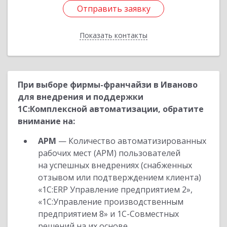
Отправить заявку
Отправить заявку
Показать контакты
Назад
При выборе фирмы-франчайзи в Иваново
для внедрения и поддержки
1С:Комплексной автоматизации, обратите
внимание на:
АРМ
— Количество автоматизированных
рабочих мест (АРМ) пользователей
на успешных внедрениях (снабженных
отзывом или подтверждением клиента)
«1С:ERP Управление предприятием 2»,
«1С:Управление производственным
предприятием 8» и 1С-Совместных
решений на их основе.