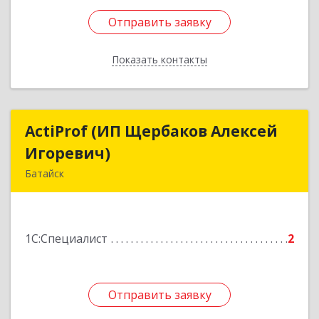
Отправить заявку
Отправить заявку
Показать контакты
Назад
ActiProf (ИП Щербаков Алексей
ActiProf (ИП Щербаков Алексей
Игоревич)
Игоревич)
Батайск
346885, Ростовская обл, Батайск г, Огородная
ул, дом № 97
1С:Специалист
2
Подробнее
Отправить заявку
Отправить заявку