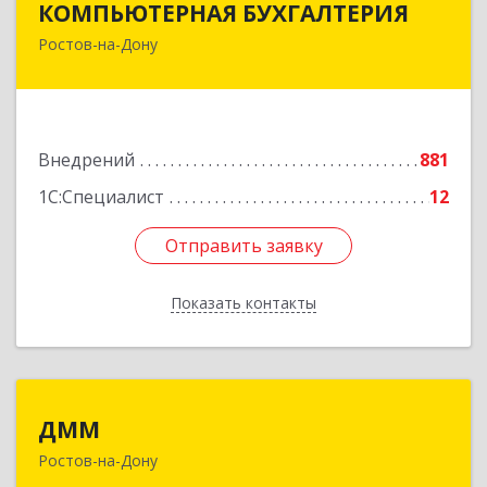
КОМПЬЮТЕРНАЯ БУХГАЛТЕРИЯ
Ростов-на-Дону
344002, Ростовская обл, Ростов-на-Дону г,
Социалистическая ул, дом № 107А
Подробнее
Внедрений
881
1С:Специалист
12
Отправить заявку
Отправить заявку
Показать контакты
Назад
ДММ
ДММ
Ростов-на-Дону
344002, Ростовская обл, Ростов-на-Дону г,