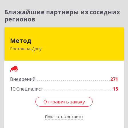
Ближайшие партнеры из соседних
регионов
Метод
Метод
Ростов-на-Дону
344029, Ростовская обл, Ростов-на-Дону г,
Сельмаш пр-кт, Здание № 90а, оф.509
Подробнее
Внедрений
271
1С:Специалист
15
Отправить заявку
Отправить заявку
Показать контакты
Назад