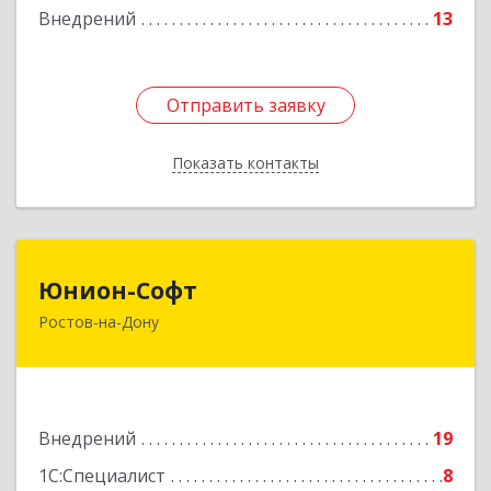
Подробнее
Внедрений
13
Отправить заявку
Отправить заявку
Показать контакты
Назад
Юнион-Софт
Юнион-Софт
Ростов-на-Дону
344002, Ростовская обл, Ростов-на-Дону г,
Социалистическая ул, Здание № 74, пом.501
Подробнее
Внедрений
19
1С:Специалист
8