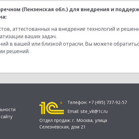
речном (Пензенская обл.) для внедрения и поддер
на:
стов, аттестованных на внедрение технологий и решен
атизации ваших задач.
ий в вашей или близкой отрасли. Вы можете обратитьс
ми решений.
Телефон:
+7 (495) 737-92-57
льности
Email:
site_v8@1c.ru
 сайту
Отдел продаж:
г. Москва
,
улица
Селезнёвская, дом 21