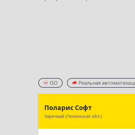
ISO
Реальная автоматизац
Поларис Соф
Поларис Софт
Заречный (Пензенская обл.)
442960, Пензенская обл, Заречный г
В.В.Демакова проезд, дом № 5, кв.30