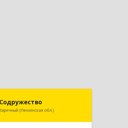
Содружество
Содружество
Заречный (Пензенская обл.)
442962, Пензенская обл, Заречный г,
Промышленная ул, дом № 25