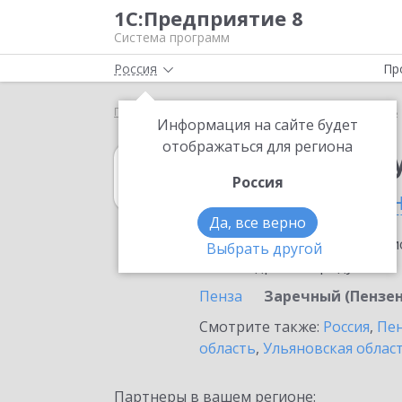
1С:Предприятие 8
Система программ
Россия
Пр
Главная
1С:Зарплата и управление персоналом 8
Информация на сайте будет
отображаться для региона
1С:Зарплата и 
Россия
в Заречном (Пен
Да, все верно
Ознакомьтесь с информацио
Выбрать другой
или внедрение продукта.
Пенза
Заречный (Пензен
Смотрите также:
Россия
,
Пен
область
,
Ульяновская облас
Партнеры в вашем регионе: