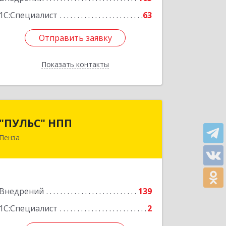
1С:Специалист
63
Отправить заявку
Отправить заявку
Показать контакты
Назад
"ПУЛЬС" НПП
"ПУЛЬС" НПП
Пенза
440600, Пензенская обл, Пенза г,
Суворова ул, дом № 111
Подробнее
Внедрений
139
1С:Специалист
2