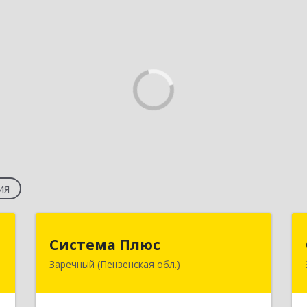
ия
т
Система Плюс
Система Плюс
Заречный (Пензенская обл.)
,
442960, Пензенская обл, Заречный г,
3
Комсомольская ул, дом № 1-205