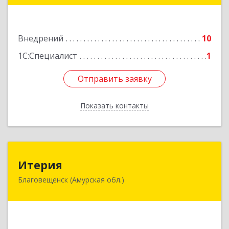
Подробнее
Внедрений
10
1С:Специалист
1
Отправить заявку
Отправить заявку
Показать контакты
Назад
Итерия
Итерия
Благовещенск (Амурская обл.)
675027, Амурская обл, Благовещенск г,
Воронкова ул, дом № 19, корпус 1, кв.22
Подробнее