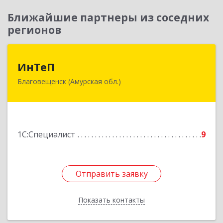
Ближайшие партнеры из соседних
регионов
ИнТеП
ИнТеП
Благовещенск (Амурская обл.)
675000, Амурская обл, Благовещенск г,
Горького ул, дом № 172/1
Подробнее
1С:Специалист
9
Отправить заявку
Отправить заявку
Показать контакты
Назад