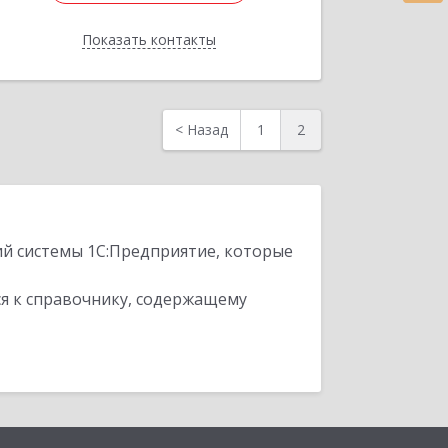
Отправить заявку
Показать контакты
Назад
<
Назад
1
2
ий системы 1С:Предприятие, которые
я к справочнику, содержащему