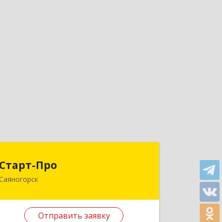
Старт-Про
Старт-Про
Саяногорск
655619, Хакасия Респ, Саяногорск г,
Черемушки рп, дом № 12, кв.96
Отправить заявку
Подробнее