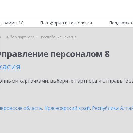
ограммы 1С
Платформа и технологии
Поддержка 
Выбор партнёра
Республика Хакасия
управление персоналом 8
касия
нными карточками, выберите партнёра и отправьте за
еровская область
,
Красноярский край
,
Республика Алта