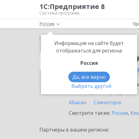
1С:Предприятие 8
Система программ
Россия
Пр
Главная
1С:Зарплата и управление персоналом 8
Информация на сайте будет
отображаться для региона
1С:Зарплата и 
Россия
в Республике Ха
Да, все верно
Ознакомьтесь с информацио
Выбрать другой
или внедрение продукта.
Абакан
Саяногорск
Смотрите также:
Россия
,
Кем
Партнеры в вашем регионе: