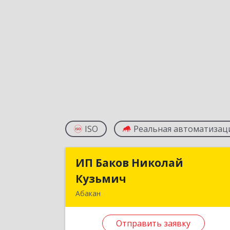
ISO
Реальная автоматизац
ИП Баков Николай
ИП Баков Никола
Кузьмич
Кузьми
Абакан
655017, Хакасия Респ, Абакан г
Кирова ул, дом № 97, кв.7
Отправить заявку