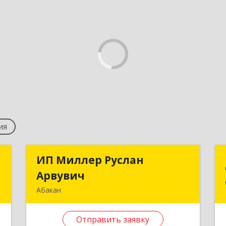
ия
й
ИП Миллер Руслан
ИП Миллер Руслан
ч
Арвувич
Арвувич
Абакан
,
655001, Хакасия Респ, Абакан г,
9
Крылова ул, дом № 90, кв.44
Отправить заявку