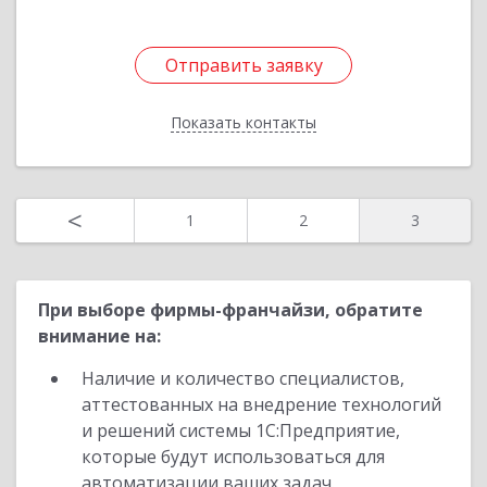
Подробнее
Отправить заявку
Отправить заявку
Показать контакты
Назад
<
1
2
3
При выборе фирмы-франчайзи, обратите
внимание на:
Наличие и количество специалистов,
аттестованных на внедрение технологий
и решений системы 1С:Предприятие,
которые будут использоваться для
автоматизации ваших задач.