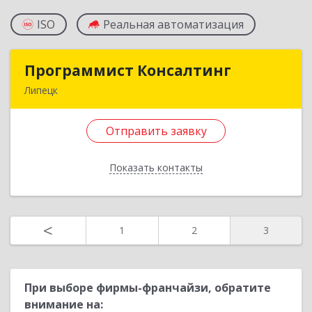
ISO
Реальная автоматизация
Программист Консалтинг
Программист Консалтинг
Липецк
398510, Липецкая обл, Липецкий р-н,
Боринское с, Молодежная ул, дом № 37а
Отправить заявку
Подробнее
Показать контакты
Отправить заявку
Назад
<
1
2
3
При выборе фирмы-франчайзи, обратите
внимание на: