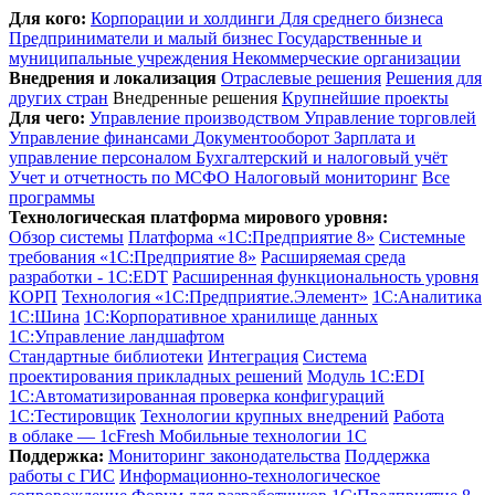
Для кого:
Корпорации и холдинги
Для среднего бизнеса
Предприниматели и малый бизнес
Государственные и
муниципальные учреждения
Некоммерческие организации
Внедрения и локализация
Отраслевые решения
Решения для
других стран
Внедренные решения
Крупнейшие проекты
Для чего:
Управление производством
Управление торговлей
Управление финансами
Документооборот
Зарплата и
управление персоналом
Бухгалтерский и налоговый учёт
Учет и отчетность по МСФО
Налоговый мониторинг
Все
программы
Технологическая платформа мирового уровня:
Обзор системы
Платформа «1С:Предприятие 8»
Системные
требования «1С:Предприятие 8»
Расширяемая среда
разработки - 1C:EDT
Расширенная функциональность уровня
КОРП
Технология «1С:Предприятие.Элемент»
1C:Аналитика
1С:Шина
1С:Корпоративное хранилище данных
1С:Управление ландшафтом
Стандартные библиотеки
Интеграция
Система
проектирования прикладных решений
Модуль 1C:EDI
1С:Автоматизированная проверка конфигураций
1С:Тестировщик
Технологии крупных внедрений
Работа
в облаке — 1cFresh
Мобильные технологии 1С
Поддержка:
Мониторинг законодательства
Поддержка
работы с ГИС
Информационно-технологическое