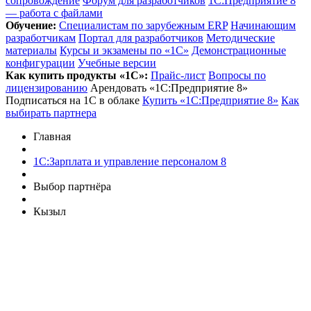
сопровождение
Форум для разработчиков
1С:Предприятие 8
— работа с файлами
Обучение:
Cпециалистам по зарубежным ERP
Начинающим
разработчикам
Портал для разработчиков
Методические
материалы
Курсы и экзамены по «1С»
Демонстрационные
конфигурации
Учебные версии
Как купить продукты «1С»:
Прайс-лист
Вопросы по
лицензированию
Арендовать «1С:Предприятие 8»
Подписаться на 1С в облаке
Купить «1С:Предприятие 8»
Как
выбирать партнера
Главная
1С:Зарплата и управление персоналом 8
Выбор партнёра
Кызыл