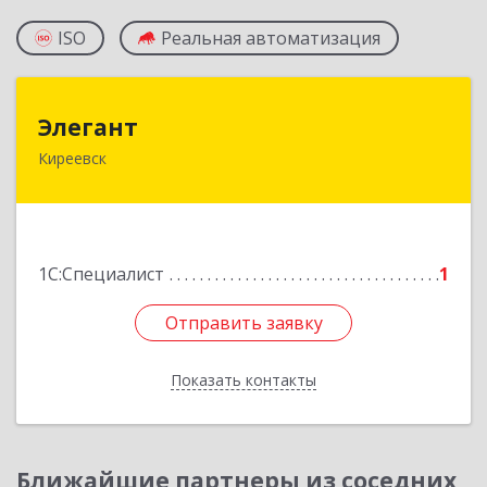
ISO
Реальная автоматизация
Элегант
Элегант
Киреевск
301262, Тульская обл, Киреевск г, Чехова ул,
дом № 1
Подробнее
1С:Специалист
1
Отправить заявку
Отправить заявку
Показать контакты
Назад
Ближайшие партнеры из соседних