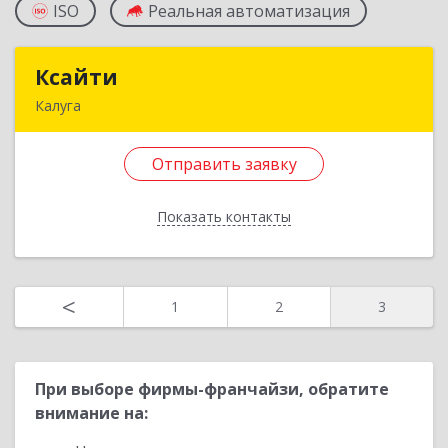
ISO
Реальная автоматизация
Ксайти
Ксайти
Калуга
248000, Калужская обл, Калуга г, Кирова ул, дом
№ 15, оф.16
Отправить заявку
Подробнее
Показать контакты
Отправить заявку
Назад
<
1
2
3
При выборе фирмы-франчайзи, обратите
внимание на: