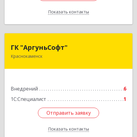
Показать контакты
Назад
ГК "АргуньСофт"
ГК "АргуньСофт"
Краснокаменск
674673, Забайкальский край, Краснокаменский
р-н, Краснокаменск г, Строителей пр-кт,
"Бизнес-центр",3-й этаж
Подробнее
Внедрений
6
1С:Специалист
1
Отправить заявку
Отправить заявку
Показать контакты
Назад