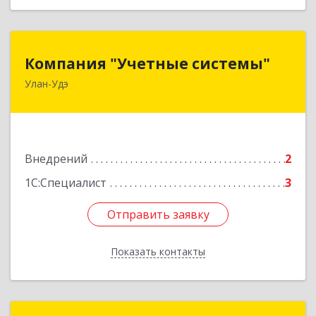
Компания "Учетные системы"
Компания "Учетные системы"
Улан-Удэ
670047, Бурятия Респ, Улан-Удэ г, Боевая ул,
дом № 5Г, оф.2
Подробнее
Внедрений
2
1С:Специалист
3
Отправить заявку
Отправить заявку
Показать контакты
Назад