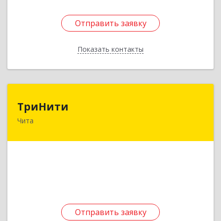
Отправить заявку
Отправить заявку
Показать контакты
Назад
ТриНити
ТриНити
Чита
672000, Забайкальский край, Чита г,
Костюшко-Григоровича ул, дом № 7, оф.403
Подробнее
Отправить заявку
Отправить заявку