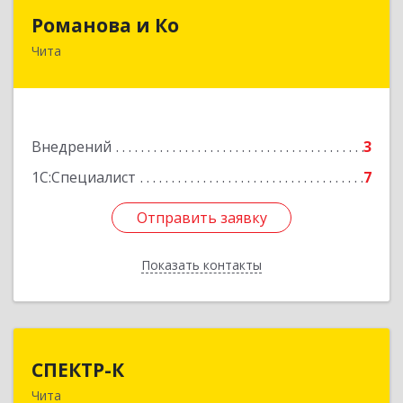
Романова и Ко
Романова и Ко
Чита
672000, Забайкальский край, Чита г, Анохина
ул, дом № 91, оф.703, а/я 1062
Подробнее
Внедрений
3
1С:Специалист
7
Отправить заявку
Отправить заявку
Показать контакты
Назад
СПЕКТР-К
СПЕКТР-К
Чита
672007, Забайкальский край, Чита г, Чкалова