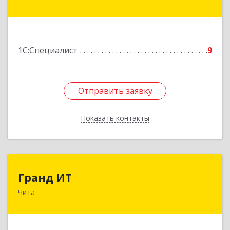
ул, дом № 158, оф.44
Подробнее
1С:Специалист
9
Отправить заявку
Отправить заявку
Показать контакты
Назад
Гранд ИТ
Гранд ИТ
Чита
672007, Забайкальский край, Чита г, Бабушкина
ул, дом № 104, оф.418