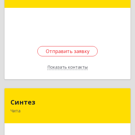
Заводская ул, дом № 4б
Подробнее
Отправить заявку
Отправить заявку
Показать контакты
Назад
Синтез
Синтез
Чита
672039, Забайкальский край, Чита г,
Украинский б-р, дом № 15
Подробнее