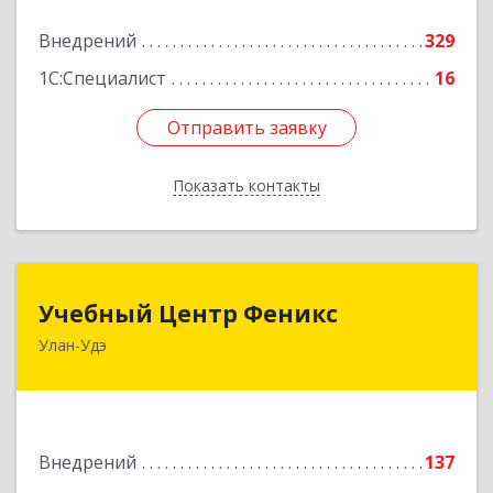
Подробнее
Внедрений
329
1С:Специалист
16
Отправить заявку
Отправить заявку
Показать контакты
Назад
Учебный Центр Феникс
Учебный Центр Феникс
Улан-Удэ
670034, Бурятия Респ, Улан-Удэ г, Гагарина ул,
дом № 22, оф.1
Подробнее
Внедрений
137