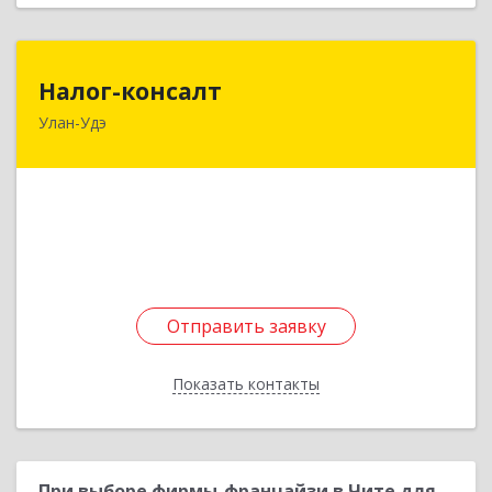
Налог-консалт
Налог-консалт
Улан-Удэ
670000, Бурятия Респ, Улан-Удэ г, Ербанова ул,
дом № 11, оф.221/1
Подробнее
Отправить заявку
Отправить заявку
Показать контакты
Назад
При выборе фирмы-франчайзи в Чите для