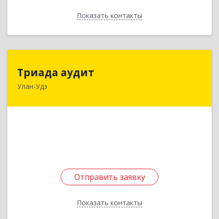
Показать контакты
Назад
Триада аудит
Триада аудит
Улан-Удэ
670031, Бурятия Респ, Улан-Удэ г,
Геологическая ул, дом № 28а, оф.6
Подробнее
Отправить заявку
Отправить заявку
Показать контакты
Назад