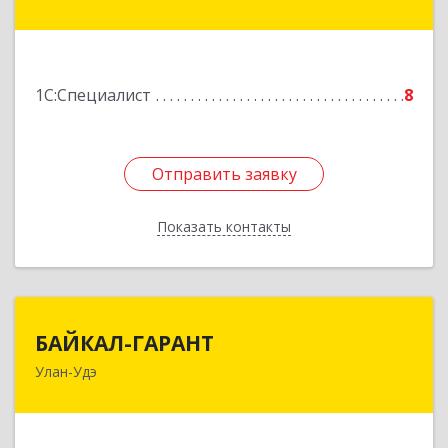
пр-кт, дом № 10, оф.1
Подробнее
1С:Специалист
8
Отправить заявку
Отправить заявку
Показать контакты
Назад
БАЙКАЛ-ГАРАНТ
БАЙКАЛ-ГАРАНТ
Улан-Удэ
670031, Бурятия Респ, Улан-Удэ г, Бабушкина ул,
дом № 25, оф.207