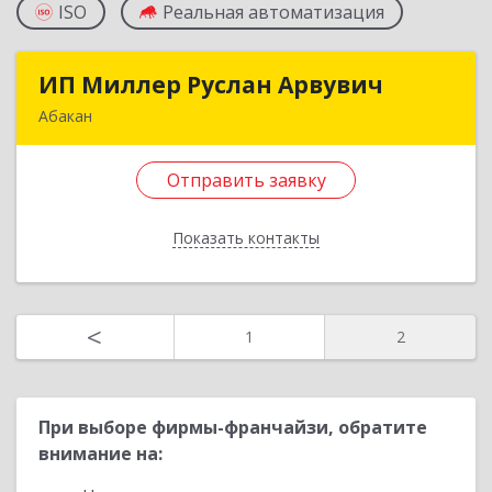
ISO
Реальная автоматизация
ИП Миллер Руслан Арвувич
ИП Миллер Руслан Арвувич
Абакан
655001, Хакасия Респ, Абакан г, Крылова ул, дом
№ 90, кв.44
Отправить заявку
Подробнее
Показать контакты
Отправить заявку
Назад
<
1
2
При выборе фирмы-франчайзи, обратите
внимание на: